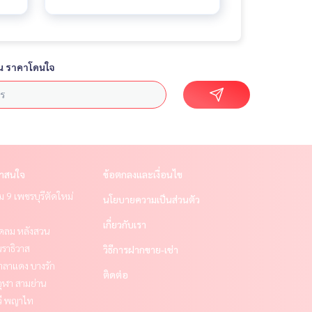
น ราคาโดนใจ
่าสนใจ
ข้อตกลงและเงื่อนไข
 9 เพชรบุรีตัดใหม่
นโยบายความเป็นส่วนตัว
เกี่ยวกับเรา
ชิดลม หลังสวน
ราธิวาส
วิธีการฝากขาย-เช่า
าลาแดง บางรัก
ติดต่อ
ุฬา สามย่าน
วี พญาไท