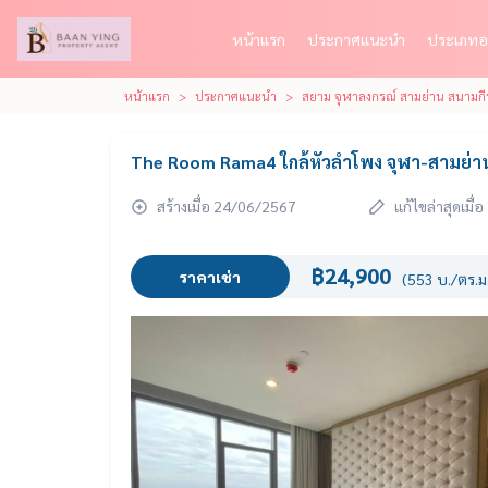
หน้าแรก
ประกาศแนะนำ
ประเภทอ
หน้าแรก
ประกาศแนะนำ
สยาม จุฬาลงกรณ์ สามย่าน สนามกีฬ
The Room Rama4 ใกล้หัวลำโพง จุฬา-สามย่า
สร้างเมื่อ 24/06/2567
แก้ไขล่าสุดเมื
฿24,900
ราคาเช่า
(553 บ./ตร.ม