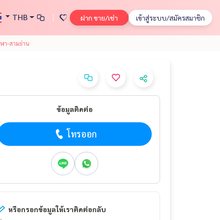
THB
ฝาก ขาย/เช่า
เข้าสู่ระบบ/สมัครสมาชิก
ุฬา-สามย่าน
ข้อมูลติดต่อ
โทรออก
หรือกรอกข้อมูลให้เราติดต่อกลับ