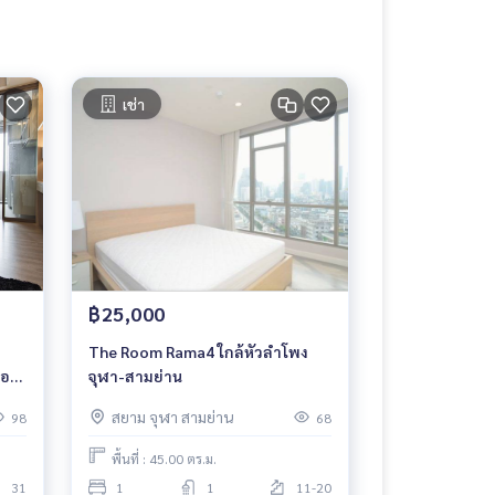
เช่า
฿25,000
The Room Rama4 ใกล้หัวลำโพง
ยู่
จุฬา-สามย่าน
สยาม จุฬา สามย่าน
98
68
พื้นที่ : 45.00 ตร.ม.
31
1
1
11-20