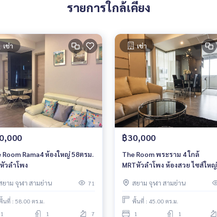
รายการใกล้เคียง
เช่า
เช่า
0,000
฿30,000
 Room Rama4 ห้องใหญ่ 58ตรม.
The Room พระราม 4 ใกล้
้หัวลำโพง
MRTหัวลำโพง ห้องสวย ไซส์ใหญ่อ
สบาย หิ้วกระเป๋าเข้าอยู่ได้เลย!
สยาม จุฬา สามย่าน
สยาม จุฬา สามย่าน
71
พื้นที่ : 58.00 ตร.ม.
พื้นที่ : 45.00 ตร.ม.
1
1
7
1
1