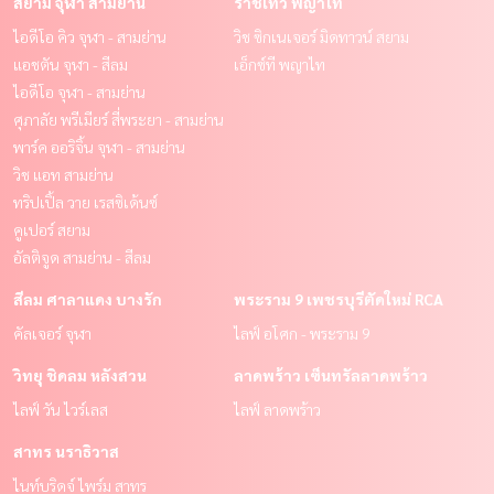
สยาม จุฬา สามย่าน
ราชเทวี พญาไท
ไอดีโอ คิว จุฬา - สามย่าน
วิช ซิกเนเจอร์ มิดทาวน์ สยาม
แอชตัน จุฬา - สีลม
เอ็กซ์ที พญาไท
ไอดีโอ จุฬา - สามย่าน
ศุภาลัย พรีเมียร์ สี่พระยา - สามย่าน
พาร์ค ออริจิ้น จุฬา - สามย่าน
วิช แอท สามย่าน
ทริปเปิ้ล วาย เรสซิเด้นซ์
คูเปอร์ สยาม
อัลติจูด สามย่าน - สีลม
สีลม ศาลาแดง บางรัก
พระราม 9 เพชรบุรีตัดใหม่ RCA
คัลเจอร์ จุฬา
ไลฟ์ อโศก - พระราม 9
วิทยุ ชิดลม หลังสวน
ลาดพร้าว เซ็นทรัลลาดพร้าว
ไลฟ์ วัน ไวร์เลส
ไลฟ์ ลาดพร้าว
สาทร นราธิวาส
ไนท์บริดจ์ ไพร์ม สาทร