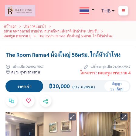
THB
หน้าแรก
ประกาศแนะนำ
สยาม จุฬาลงกรณ์ สามย่าน สนามกีฬาแห่งชาติ หัวลำโพง ปทุมวัน
เดอะรูม พระราม 4
The Room Rama4 ห้องใหญ่ 58ตรม. ใกล้หัวลำโพง
The Room Rama4 ห้องใหญ่ 58ตรม. ใกล้หัวลำโพง
สร้างเมื่อ 24/06/2567
แก้ไขล่าสุดเมื่อ 24/06/2567
สยาม จุฬา สามย่าน
โครงการ : เดอะรูม พระราม 4
สัญญา
฿30,000
ราคาเช่า
(517 บ./ตร.ม.)
12 เดือน