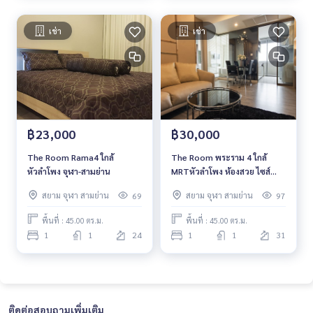
เช่า
เช่า
฿23,000
฿30,000
The Room Rama4 ใกล้
The Room พระราม 4 ใกล้
หัวลำโพง จุฬา-สามย่าน
MRTหัวลำโพง ห้องสวย ไซส์
ใหญ่อยู่สบาย หิ้วกระเป๋าเข้าอยู่
สยาม จุฬา สามย่าน
สยาม จุฬา สามย่าน
69
97
ได้เลย!
พื้นที่ : 45.00 ตร.ม.
พื้นที่ : 45.00 ตร.ม.
1
1
24
1
1
31
ติดต่อสอบถามเพิ่มเติม