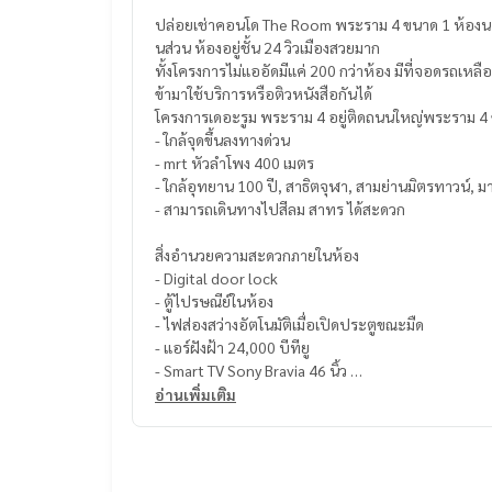
ปล่อยเช่าคอนโด The Room พระราม 4 ขนาด 1 ห้องนอน
นส่วน ห้องอยู่ชั้น 24 วิวเมืองสวยมาก
ทั้งโครงการไม่แออัดมีแค่ 200 กว่าห้อง มีที่จอดรถเหล
ข้ามาใช้บริการหรือติวหนังสือกันได้
โครงการเดอะรูม พระราม 4 อยู่ติดถนนใหญ่พระราม 4 
- ใกล้จุดขึ้นลงทางด่วน
- mrt หัวลำโพง 400 เมตร
- ใกล้อุทยาน 100 ปี, สาธิตจุฬา, สามย่านมิตรทาวน์, 
- สามารถเดินทางไปสีลม สาทร ได้สะดวก
สิ่งอำนวยความสะดวกภายในห้อง
- Digital door lock
- ตู้ไปรษณีย์ในห้อง
- ไฟส่องสว่างอัตโนมัติเมื่อเปิดประตูขณะมืด
- แอร์ฝังฝ้า 24,000 บีทียู
- Smart TV Sony Bravia 46 นิ้ว
- โซฟาตัว L นอนได้
อ่านเพิ่มเติม
- โต๊ะกลาง multifunction
- ตู้โชว์
- โต๊ะอาหาร
ห้องครัวแบบมีประตูปิด