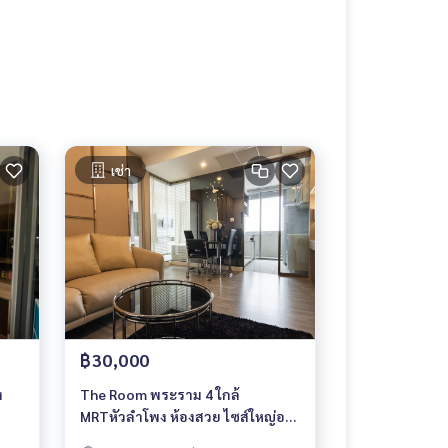
เช่า
฿30,000
ง
The Room พระราม 4 ใกล้
MRTหัวลำโพง ห้องสวย ไซส์ใหญ่อยู่
สบาย หิ้วกระเป๋าเข้าอยู่ได้เลย!