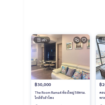
- เตาไมโครเวฟแบบย่างได้ smeg
- เครื่องดูดควัน
- เตาไฟฟ้า
- ตู้เย็น 11 คิว
- เครื่องซักผ้า LG ฝาหน้า 8 kg
- หม้อหุงข้าว
- เครื่องทำแซนวิช
- เครื่องปิ้งขนมปัง
เช่า
ห้องนอนพร้อมห้องน้ำในตัว
- เตียง 6 ฟุต
- ม่านกันยูวี
- ตู้เสื้อผ้าใหญ่ 4 บาน
- แอร์แขวนผนัง 18,000 บีทียู
- แยกส่วนเปียกแห้ง
- ฝักบัวแบบ rain shower
- สุขภัณฑ์ kasch
- ระบบน้ำร้อน
฿30,000
฿2
The Room Rama4 ห้องใหญ่ 58ตรม.
คอน
ใกล้หัวลำโพง
พร