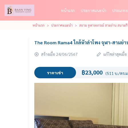
หน้าแรก
ประกาศแนะนำ
ประเภทอ
หน้าแรก
ประกาศแนะนำ
สยาม จุฬาลงกรณ์ สามย่าน สนามกีฬ
The Room Rama4 ใกล้หัวลำโพง จุฬา-สามย่า
สร้างเมื่อ 24/06/2567
แก้ไขล่าสุดเมื
฿23,000
ราคาเช่า
(511 บ./ตร.ม