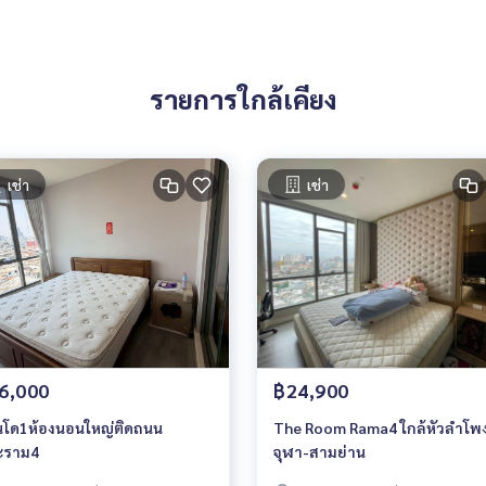
รายการใกล้เคียง
เช่า
เช่า
6,000
฿24,900
โด1ห้องนอนใหญ่ติดถนน
The Room Rama4 ใกล้หัวลำโพ
ะราม4
จุฬา-สามย่าน