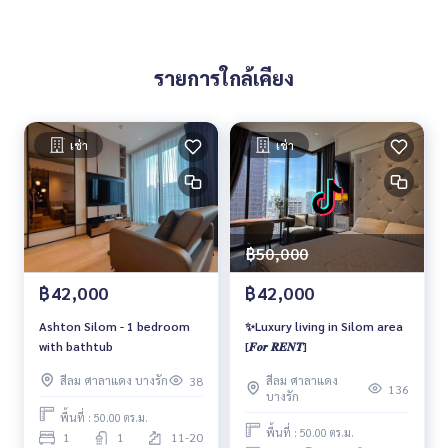
รายการใกล้เคียง
เช่า
เช่า
฿50,000
฿42,000
฿42,000
✨Luxury living in Silom area
Ashton Silom - 1 bedroom
[𝑭𝒐𝒓 𝑹𝑬𝑵𝑻]
with bathtub
สีลม ศาลาแดง
สีลม ศาลาแดง บางรัก
38
136
บางรัก
พื้นที่ : 50.00 ตร.ม.
พื้นที่ : 50.00 ตร.ม.
1
1
11-20