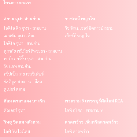
โครงการของเรา
สยาม จุฬา สามย่าน
ราชเทวี พญาไท
ไอดีโอ คิว จุฬา - สามย่าน
วิช ซิกเนเจอร์ มิดทาวน์ สยาม
แอชตัน จุฬา - สีลม
เอ็กซ์ที พญาไท
ไอดีโอ จุฬา - สามย่าน
ศุภาลัย พรีเมียร์ สี่พระยา - สามย่าน
พาร์ค ออริจิ้น จุฬา - สามย่าน
วิช แอท สามย่าน
ทริปเปิ้ล วาย เรสซิเด้นซ์
อัลติจูด สามย่าน - สีลม
คูเปอร์ สยาม
สีลม ศาลาแดง บางรัก
พระราม 9 เพชรบุรีตัดใหม่ RCA
คัลเจอร์ จุฬา
ไลฟ์ อโศก - พระราม 9
วิทยุ ชิดลม หลังสวน
ลาดพร้าว เซ็นทรัลลาดพร้าว
ไลฟ์ วัน ไวร์เลส
ไลฟ์ ลาดพร้าว