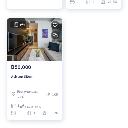
1
1
21-50
เช่า
฿50,000
Ashton Silom
สีลม ศาลาแดง
105
บางรัก
พื้นที่ : 49.00 ตร.ม.
1
1
11-20