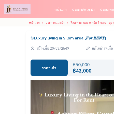
หน้าแรก
ประกาศแนะนำ
ประเภทอ
หน้าแรก
ประกาศแนะนำ
สีลม ศาลาแดง บางรัก สี่พระยา สุรว
✨Luxury living in Silom area [𝑭𝒐𝒓 𝑹𝑬𝑵𝑻]
สร้างเมื่อ 20/03/2569
แก้ไขล่าสุดเมื
฿50,000
ราคาเช่า
฿42,000