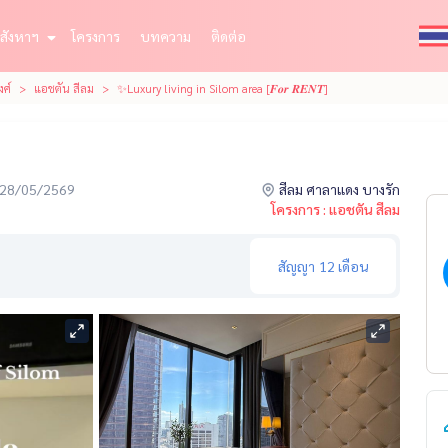
สังหาฯ
โครงการ
บทความ
ติดต่อ
งศ์
แอชตัน สีลม
✨Luxury living in Silom area [𝑭𝒐𝒓 𝑹𝑬𝑵𝑻]
่อ 28/05/2569
สีลม ศาลาแดง บางรัก
โครงการ : แอชตัน สีลม
สัญญา
12 เดือน