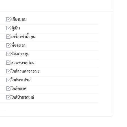
e views
เตียงนอน
ry living in Bangkok’s CBD.
ตู้เย็น
เครื่องทำน้ำอุ่น
ที่จอดรถ
ห้องประชุม
สวนขนาดย่อม
ใกล้สวนสาธารณะ
ใกล้ทางด่วน
ใกล้ตลาด
ใกล้ป้ายรถเมล์