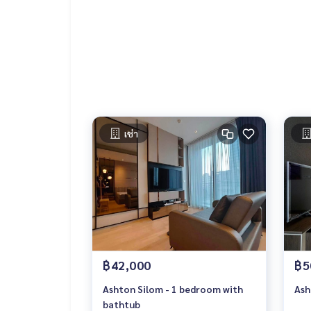
เช่า
฿42,000
฿5
Ashton Silom - 1 bedroom with
Ash
bathtub