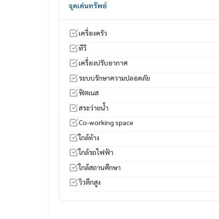
จุดเด่นทรัพย์
• Social Club on the 48th Floor
• Rooftop Sky Deck with stunning Bangkok skylin
เครื่องครัว
Perfect for professionals looking for modern luxu
ทีวี
_____________________________
📞 ติดต่อ/Contact :
เครื่องปรับอากาศ
BAAN YING PROPERTY AGENT
ระบบรักษาความปลอดภัย
https://lin.ee/GTS4I1u
Line Official : @109hoivk (มี@นำ)
ฟิตเนส
Tel :
065-695-5662
สระว่ายน้ำ
Co-working space
ใกล้ห้าง
ใกล้รถไฟฟ้า
ใกล้สถานศึกษา
วิวตึกสูง