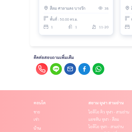
สีลม ศาลาแดง บางรัก
38
พื้นที่ : 50.00 ตร.ม.
1
1
11-20
ติดต่อสอบถามเพิ่มเติม
คอนโด
สยาม จุฬา สามย่าน
ขาย
ไอดีโอ คิว จุฬา - สามย่าน
เช่า
แอชตัน จุฬา - สีลม
ไอดีโอ จุฬา - สามย่าน
บ้าน