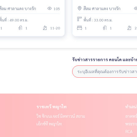
สีลม ศาลาแดง บางรัก
สีลม ศาลาแดง บางรัก
105
พื้นที่ : 49.00 ตร.ม.
พื้นที่ : 33.00 ตร.ม.
1
1
11-20
1
1
2
รับข่าวสารรายการ คอนโด และบ้า
ราชเทวี พญาไท
ทำเลน
วิช ซิกเนเจอร์ มิดทาวน์ สยาม
ลาดพร้
เอ็กซ์ที พญาไท
พระราม
RCA