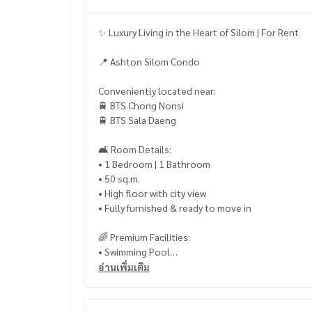
✨ Luxury Living in the Heart of Silom | For Rent
📍 Ashton Silom Condo
Conveniently located near:
🚆 BTS Chong Nonsi
🚆 BTS Sala Daeng
🛋 Room Details:
• 1 Bedroom | 1 Bathroom
• 50 sq.m.
• High floor with city view
• Fully furnished & ready to move in
🌈 Premium Facilities:
• Swimming Pool
• Fully Equipped Fitness Center
อ่านเพิ่มเติม
• Home Theater
• Sauna Room
• Onsen Tub & Jacuzzi