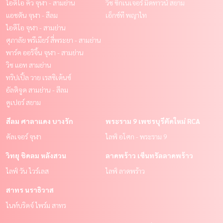
ไอดีโอ คิว จุฬา - สามย่าน
วิช ซิกเนเจอร์ มิดทาวน์ สยาม
แอชตัน จุฬา - สีลม
เอ็กซ์ที พญาไท
ไอดีโอ จุฬา - สามย่าน
ศุภาลัย พรีเมียร์ สี่พระยา - สามย่าน
พาร์ค ออริจิ้น จุฬา - สามย่าน
วิช แอท สามย่าน
ทริปเปิ้ล วาย เรสซิเด้นซ์
อัลติจูด สามย่าน - สีลม
คูเปอร์ สยาม
สีลม ศาลาแดง บางรัก
พระราม 9 เพชรบุรีตัดใหม่ RCA
คัลเจอร์ จุฬา
ไลฟ์ อโศก - พระราม 9
วิทยุ ชิดลม หลังสวน
ลาดพร้าว เซ็นทรัลลาดพร้าว
ไลฟ์ วัน ไวร์เลส
ไลฟ์ ลาดพร้าว
สาทร นราธิวาส
ไนท์บริดจ์ ไพร์ม สาทร