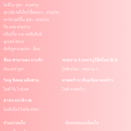
ไอดีโอ จุฬา - สามย่าน
ศุภาลัย พรีเมียร์ สี่พระยา - สามย่าน
พาร์ค ออริจิ้น จุฬา - สามย่าน
วิช แอท สามย่าน
ทริปเปิ้ล วาย เรสซิเด้นซ์
คูเปอร์ สยาม
อัลติจูด สามย่าน - สีลม
สีลม ศาลาแดง บางรัก
พระราม 9 เพชรบุรีตัดใหม่ RCA
คัลเจอร์ จุฬา
ไลฟ์ อโศก - พระราม 9
วิทยุ ชิดลม หลังสวน
ลาดพร้าว เซ็นทรัลลาดพร้าว
ไลฟ์ วัน ไวร์เลส
ไลฟ์ ลาดพร้าว
สาทร นราธิวาส
ไนท์บริดจ์ ไพร์ม สาทร
ทำเลน่าสนใจ
ข้อตกลงและเงื่อนไข