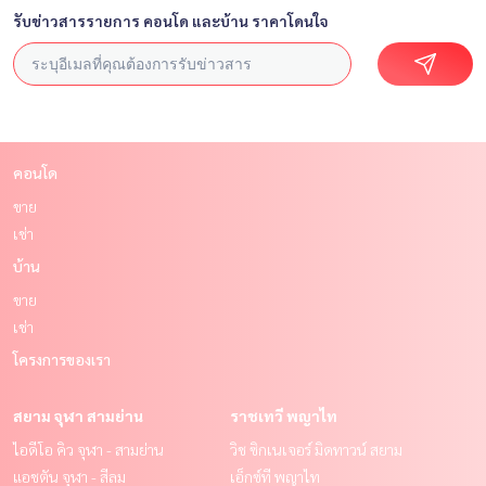
รับข่าวสารรายการ คอนโด และบ้าน ราคาโดนใจ
คอนโด
ขาย
เช่า
บ้าน
ขาย
เช่า
โครงการของเรา
สยาม จุฬา สามย่าน
ราชเทวี พญาไท
ไอดีโอ คิว จุฬา - สามย่าน
วิช ซิกเนเจอร์ มิดทาวน์ สยาม
แอชตัน จุฬา - สีลม
เอ็กซ์ที พญาไท