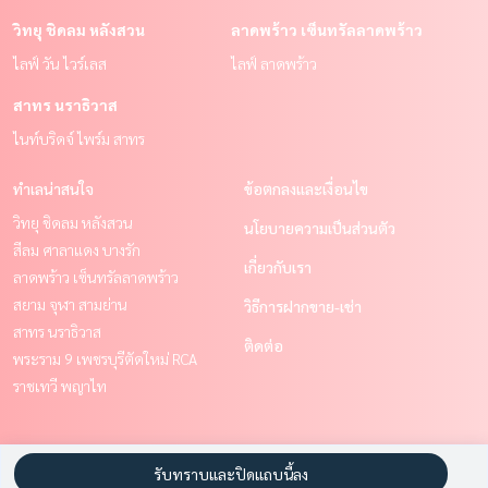
วิทยุ ชิดลม หลังสวน
ลาดพร้าว เซ็นทรัลลาดพร้าว
ไลฟ์ วัน ไวร์เลส
ไลฟ์ ลาดพร้าว
สาทร นราธิวาส
ไนท์บริดจ์ ไพร์ม สาทร
ทำเลน่าสนใจ
ข้อตกลงและเงื่อนไข
วิทยุ ชิดลม หลังสวน
นโยบายความเป็นส่วนตัว
สีลม ศาลาแดง บางรัก
เกี่ยวกับเรา
ลาดพร้าว เซ็นทรัลลาดพร้าว
สยาม จุฬา สามย่าน
วิธีการฝากขาย-เช่า
สาทร นราธิวาส
ติดต่อ
พระราม 9 เพชรบุรีตัดใหม่ RCA
ราชเทวี พญาไท
Power by
Livinginsider.com
รับทราบและปิดแถบนี้ลง