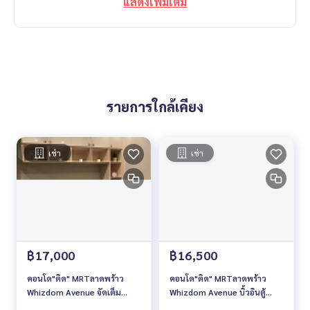
แสดงเพิ่มเติม
- ตึกช้าง 2.6 กิโลเมตร
- โรงเรียนหอวัง 2.9 กิโลเมตร
- Major รัชโยธิน 3.0 กิโลเมตร
- ธนาคารไทยพาณิชย์สำนักงานใหญ่ SCB Park 3.0 กิโลเมตร
- มหาวิทยาลัยเกษตรศาสตร์ 5.0 กิโลเมตร
☎️ ติดต่อที่
รายการใกล้เคียง
Line :
https://lin.ee/SxR5VYY
หรือ @109hoivk
Mobile :
065-695-5662
,
090-9818958
Website : www.baanyingproperty.com
เช่า
เช่า
Whatsapp :
+66909818958
E-mail :
baanyingproperty@gmail.com
========================================
฿17,000
฿16,500
คอนโด"ติด" MRTลาดพร้าว
คอนโด"ติด" MRTลาดพร้าว
Whizdom Avenue จัดเต็ม
Whizdom Avenue บิ้วอินตู้
เฟอร์นิเจอร์ เข้าอยู่ได้เลย
เสื้อผ้าใหญ่!! ที่เก็บของเยอะ