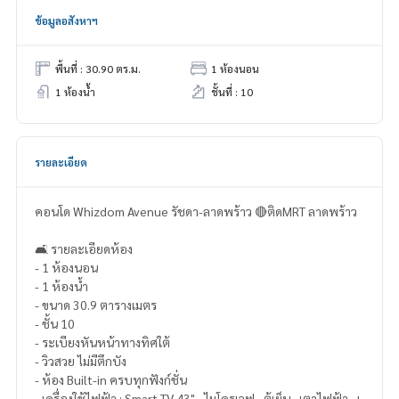
ข้อมูลอสังหาฯ
พื้นที่ : 30.90 ตร.ม.
1 ห้องนอน
1 ห้องน้ำ
ชั้นที่ : 10
รายละเอียด
คอนโด Whizdom Avenue รัชดา-ลาดพร้าว 🔴ติดMRT ลาดพร้าว
🛋️ รายละเอียดห้อง
- 1 ห้องนอน
- 1 ห้องน้ำ
- ขนาด 30.9 ตารางเมตร
- ชั้น 10
- ระเบียงหันหน้าทางทิศใต้
- วิวสวย ไม่มีตึกบัง
- ห้อง Built-in ครบทุกฟังก์ชั่น
- เครื่องใช้ไฟฟ้า ; Smart TV 43" , ไมโครเวฟ , ตู้เย็น , เตาไฟฟ้า , เ