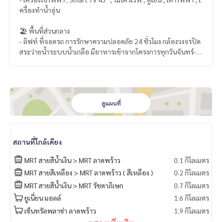
ครื่องทำน้ำอุ่น
🏖️ พื้นที่ส่วนกลาง
- ลิฟท์ ที่จอดรถ การรักษาความปลอดภัย 24 ชั่วโมง กล้องวงจรปิด
สระว่ายน้ำระบบน้ำเกลือ มีอาหารเช้าจากโครงการทุกวันจันทร์-ศุ
กร์ด้วย นิติดีมาก!!
🏢 สถานที่สำคัญใกล้เคียง
- ติด MRT ลาดพร้าว 0 เมตร
- มี Gourmet Market อยู่ใต้คอนโด
ดูแผนที่
- ใกล้ เซ็นทรัลลาดพร้าว CBD แห่งใหม่ แยกรัชดา - พระราม 9-อโศ
ก
- ในแง่คนทำงานประจำอยู่แถบวิภาวดี-ลาดพร้าว-รัชดาภิเษก จะถื
สถานที่ใกล้เคียง
อว่าเป็นทำเลที่มีความสะดวกมาก เพราะอยู่ตรงหัวมุมแยกรัชดา-ล
าดพร้าวพอดี
MRT สายสีน้ำเงิน > MRT ลาดพร้าว
0.1 กิโลเมตร
- Homepro รัชดา 850 เมตร
MRT สายสีเหลือง > MRT ลาดพร้าว ( สีเหลือง )
0.2 กิโลเมตร
- ศาลอาญา 1.2 กิโลเมตร
MRT สายสีน้ำเงิน > MRT รัชดาภิเษก
0.7 กิโลเมตร
- กรมส่งเสริมการส่งออก 1.4 กิโลเมตร
- มหาวิทยาลัยราชภัฏจันทรเกษม 1.5 เมตร
ยูเนี่ยน มอลล์
1.6 กิโลเมตร
- สวนจตุจักร 2.5 กิโลเมตร
เซ็นทรัลพลาซ่า ลาดพร้าว
1.9 กิโลเมตร
- โรงเรียนเซนต์จอห์น 2.6 กิโลเมตร