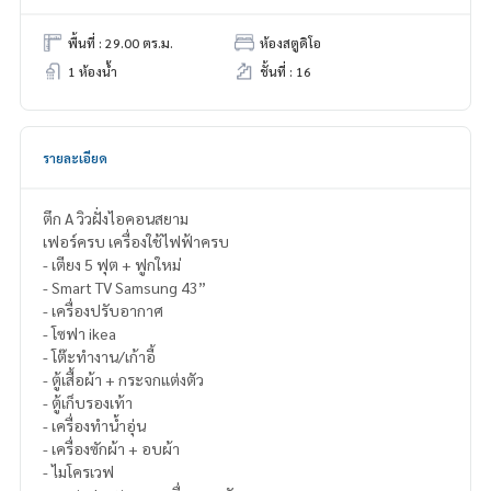
พื้นที่ : 29.00 ตร.ม.
ห้องสตูดิโอ
1 ห้องน้ำ
ชั้นที่ : 16
รายละเอียด
ตึก A วิวฝั่งไอคอนสยาม
เฟอร์ครบ เครื่องใช้ไฟฟ้าครบ
- เตียง 5 ฟุต + ฟูกใหม่
- Smart TV Samsung 43”
- เครื่องปรับอากาศ
- โซฟา ikea
- โต๊ะทำงาน/เก้าอี้
- ตู้เสื้อผ้า + กระจกแต่งตัว
- ตู้เก็บรองเท้า
- เครื่องทำน้ำอุ่น
- เครื่องซักผ้า + อบผ้า
- ไมโครเวฟ