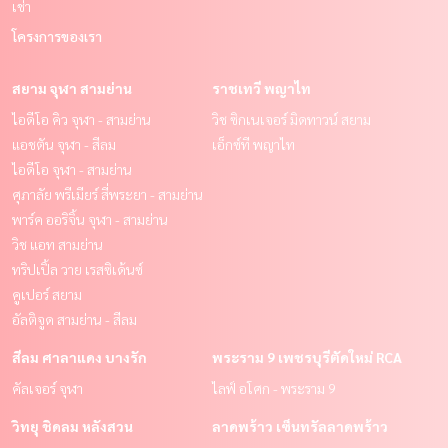
เช่า
โครงการของเรา
สยาม จุฬา สามย่าน
ราชเทวี พญาไท
ไอดีโอ คิว จุฬา - สามย่าน
วิช ซิกเนเจอร์ มิดทาวน์ สยาม
แอชตัน จุฬา - สีลม
เอ็กซ์ที พญาไท
ไอดีโอ จุฬา - สามย่าน
ศุภาลัย พรีเมียร์ สี่พระยา - สามย่าน
พาร์ค ออริจิ้น จุฬา - สามย่าน
วิช แอท สามย่าน
ทริปเปิ้ล วาย เรสซิเด้นซ์
คูเปอร์ สยาม
อัลติจูด สามย่าน - สีลม
สีลม ศาลาแดง บางรัก
พระราม 9 เพชรบุรีตัดใหม่ RCA
คัลเจอร์ จุฬา
ไลฟ์ อโศก - พระราม 9
วิทยุ ชิดลม หลังสวน
ลาดพร้าว เซ็นทรัลลาดพร้าว