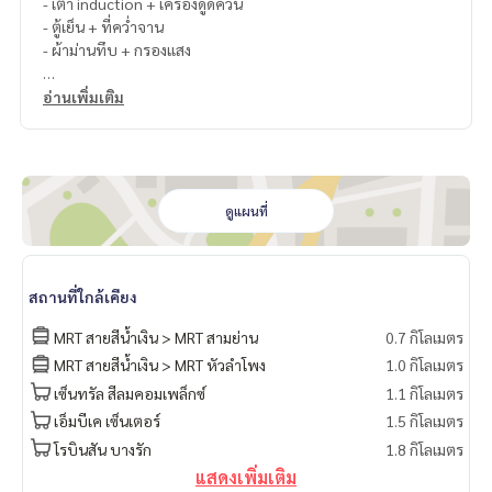
- เตา induction + เครื่องดูดควัน
- ตู้เย็น + ที่คว่ำจาน
- ผ้าม่านทึบ + กรองแสง
🏡 สิ่งอำนวยความสะดวกโครงการ
อ่านเพิ่มเติม
• สระว่ายน้ำ (Sky Pool)
• Fitness (24 HR Fitness Center)
• Co – Living Space
• สวนดาดฟ้า/สวนหย่อมรอบโครงการ
• ลิฟต์โดยสาร 3 ตัว/อาคาร (รวมทั้งหมด 6 ตัว) เป็นระบบแสกนใ
ดูแผนที่
บหน้า
• Service Lift 1 ตัว/อาคาร (รวมทั้งหมด 2 ตัว)
• ที่จอดรถประมาณ 385 คัน คิดเป็น 50% (ไม่รวมซ้อนคัน) มีโควต้
สถานที่ใกล้เคียง
าให้ผู้เช่า 1 คันเป็นระบบจดจำทะเบียน
• ระบบรักษาความปลอดภัยในโครงการ
MRT สายสีน้ำเงิน > MRT สามย่าน
0.7 กิโลเมตร
MRT สายสีน้ำเงิน > MRT หัวลำโพง
1.0 กิโลเมตร
เซ็นทรัล สีลมคอมเพล็กซ์
1.1 กิโลเมตร
เอ็มบีเค เซ็นเตอร์
1.5 กิโลเมตร
โรบินสัน บางรัก
1.8 กิโลเมตร
แสดงเพิ่มเติม