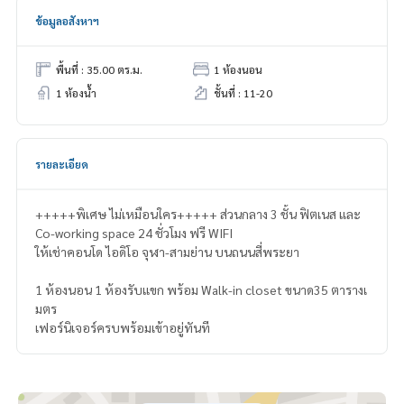
ข้อมูลอสังหาฯ
พื้นที่ : 35.00 ตร.ม.
1 ห้องนอน
1 ห้องน้ำ
ชั้นที่ : 11-20
รายละเอียด
+++++พิเศษ ไม่เหมือนใคร+++++ ส่วนกลาง 3 ชั้น ฟิตเนส และ
Co-working space 24 ชั่วโมง ฟรี WIFI
ให้เช่าคอนโด ไอดิโอ จุฬา-สามย่าน บนถนนสี่พระยา
1 ห้องนอน 1 ห้องรับแขก พร้อม Walk-in closet ขนาด35 ตารางเ
มตร
เฟอร์นิเจอร์ครบพร้อมเข้าอยู่ทันที