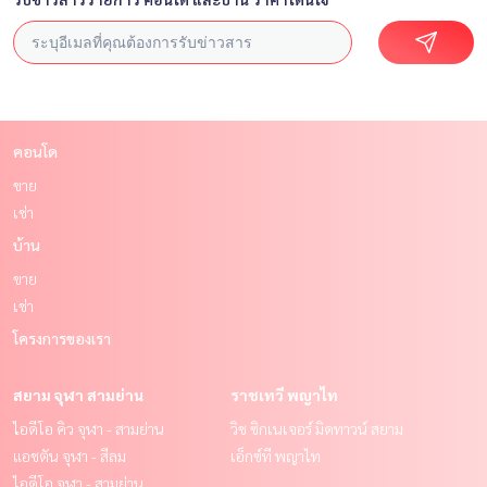
คอนโด
ขาย
เช่า
บ้าน
ขาย
เช่า
โครงการของเรา
สยาม จุฬา สามย่าน
ราชเทวี พญาไท
ไอดีโอ คิว จุฬา - สามย่าน
วิช ซิกเนเจอร์ มิดทาวน์ สยาม
แอชตัน จุฬา - สีลม
เอ็กซ์ที พญาไท
ไอดีโอ จุฬา - สามย่าน