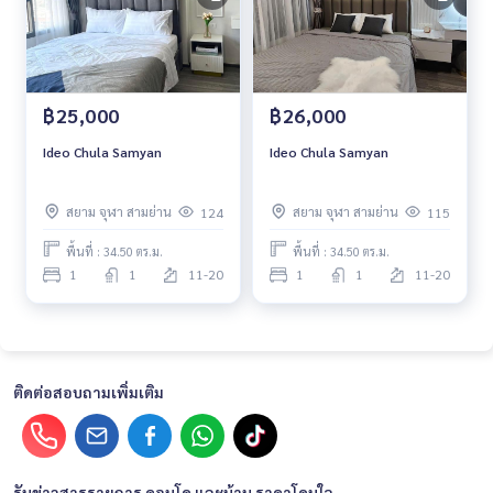
฿25,000
฿26,000
Ideo Chula Samyan
Ideo Chula Samyan
สยาม จุฬา สามย่าน
สยาม จุฬา สามย่าน
124
115
พื้นที่ : 34.50 ตร.ม.
พื้นที่ : 34.50 ตร.ม.
1
1
11-20
1
1
11-20
ติดต่อสอบถามเพิ่มเติม
รับข่าวสารรายการ คอนโด และบ้าน ราคาโดนใจ