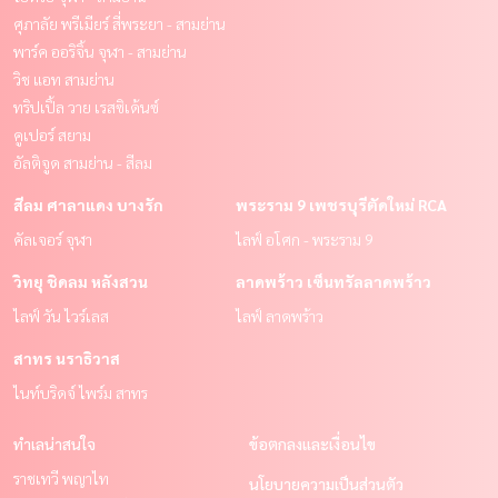
ศุภาลัย พรีเมียร์ สี่พระยา - สามย่าน
พาร์ค ออริจิ้น จุฬา - สามย่าน
วิช แอท สามย่าน
ทริปเปิ้ล วาย เรสซิเด้นซ์
คูเปอร์ สยาม
อัลติจูด สามย่าน - สีลม
สีลม ศาลาแดง บางรัก
พระราม 9 เพชรบุรีตัดใหม่ RCA
คัลเจอร์ จุฬา
ไลฟ์ อโศก - พระราม 9
วิทยุ ชิดลม หลังสวน
ลาดพร้าว เซ็นทรัลลาดพร้าว
ไลฟ์ วัน ไวร์เลส
ไลฟ์ ลาดพร้าว
สาทร นราธิวาส
ไนท์บริดจ์ ไพร์ม สาทร
ทำเลน่าสนใจ
ข้อตกลงและเงื่อนไข
ราชเทวี พญาไท
นโยบายความเป็นส่วนตัว