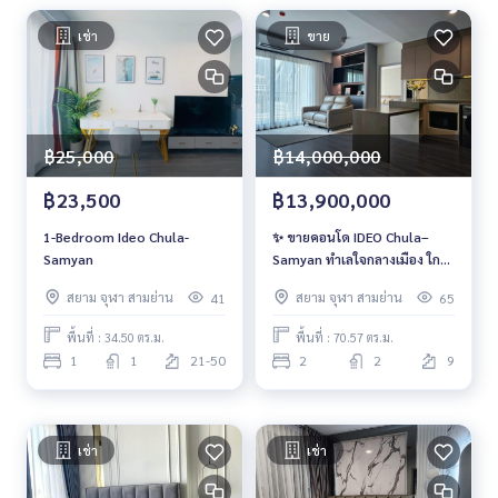
เช่า
ขาย
฿25,000
฿14,000,000
฿23,500
฿13,900,000
1-Bedroom Ideo Chula-
✨ ขายคอนโด IDEO Chula–
Samyan
Samyan ทำเลใจกลางเมือง ใกล้
จุฬาฯ
สยาม จุฬา สามย่าน
สยาม จุฬา สามย่าน
41
65
พื้นที่ : 34.50 ตร.ม.
พื้นที่ : 70.57 ตร.ม.
1
1
21-50
2
2
9
เช่า
เช่า