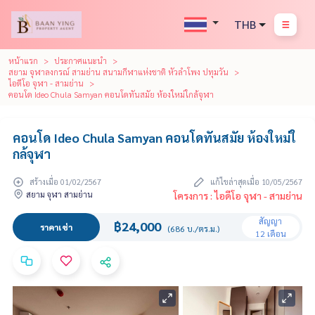
THB
หน้าแรก
ประกาศแนะนำ
สยาม จุฬาลงกรณ์ สามย่าน สนามกีฬาแห่งชาติ หัวลำโพง ปทุมวัน
ไอดีโอ จุฬา - สามย่าน
คอนโด Ideo Chula Samyan คอนโดทันสมัย ห้องใหม่ใกล้จุฬา
คอนโด Ideo Chula Samyan คอนโดทันสมัย ห้องใหม่ใ
กล้จุฬา
สร้างเมื่อ 01/02/2567
แก้ไขล่าสุดเมื่อ 10/05/2567
สยาม จุฬา สามย่าน
โครงการ : ไอดีโอ จุฬา - สามย่าน
สัญญา
฿24,000
ราคาเช่า
(686 บ./ตร.ม.)
12 เดือน