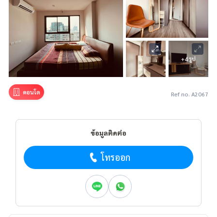
+4 รูป
คอนโด
Ref no. A2067
ข้อมูลติดต่อ
โทรออก