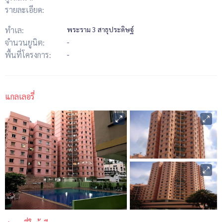
รายละเอียด:
ทำเล:
พระราม 3 สาธุประดิษฐ์
จำนวนยูนิต:
-
พื้นที่โครงการ:
-
แกลเลอรี่