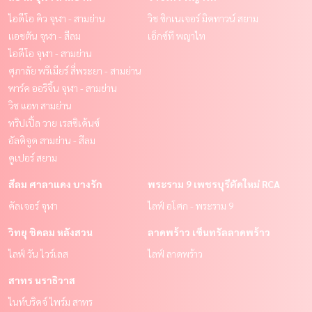
ไอดีโอ คิว จุฬา - สามย่าน
วิช ซิกเนเจอร์ มิดทาวน์ สยาม
แอชตัน จุฬา - สีลม
เอ็กซ์ที พญาไท
ไอดีโอ จุฬา - สามย่าน
ศุภาลัย พรีเมียร์ สี่พระยา - สามย่าน
พาร์ค ออริจิ้น จุฬา - สามย่าน
วิช แอท สามย่าน
ทริปเปิ้ล วาย เรสซิเด้นซ์
อัลติจูด สามย่าน - สีลม
คูเปอร์ สยาม
สีลม ศาลาแดง บางรัก
พระราม 9 เพชรบุรีตัดใหม่ RCA
คัลเจอร์ จุฬา
ไลฟ์ อโศก - พระราม 9
วิทยุ ชิดลม หลังสวน
ลาดพร้าว เซ็นทรัลลาดพร้าว
ไลฟ์ วัน ไวร์เลส
ไลฟ์ ลาดพร้าว
สาทร นราธิวาส
ไนท์บริดจ์ ไพร์ม สาทร