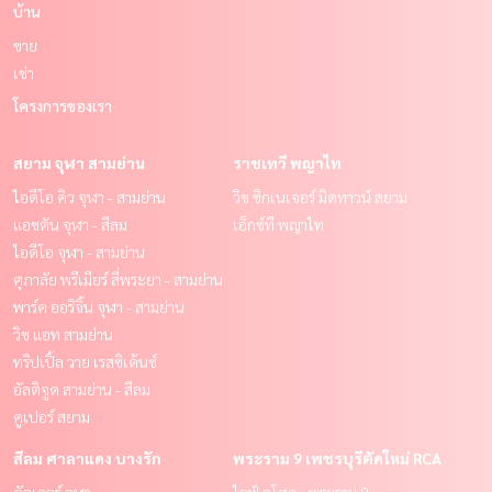
บ้าน
ขาย
เช่า
โครงการของเรา
สยาม จุฬา สามย่าน
ราชเทวี พญาไท
ไอดีโอ คิว จุฬา - สามย่าน
วิช ซิกเนเจอร์ มิดทาวน์ สยาม
แอชตัน จุฬา - สีลม
เอ็กซ์ที พญาไท
ไอดีโอ จุฬา - สามย่าน
ศุภาลัย พรีเมียร์ สี่พระยา - สามย่าน
พาร์ค ออริจิ้น จุฬา - สามย่าน
วิช แอท สามย่าน
ทริปเปิ้ล วาย เรสซิเด้นซ์
อัลติจูด สามย่าน - สีลม
คูเปอร์ สยาม
สีลม ศาลาแดง บางรัก
พระราม 9 เพชรบุรีตัดใหม่ RCA