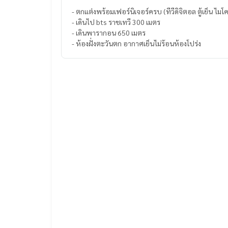
- ตกแต่งพร้อมเฟอร์นิเจอร์ครบ (ทีวีดิจิตอล ตู้เย็น ไมโคร
- เดินไป bts ราชเทวี 300 เมตร
- เดินพารากอน 650 เมตร
- ห้องฝั่งตะวันตก อากาศเย็นไม่ร้อนห้องโปร่ง