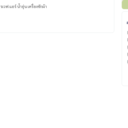
เวฟ แอร์ น้ำอุ่น เครื่องซักผ้า