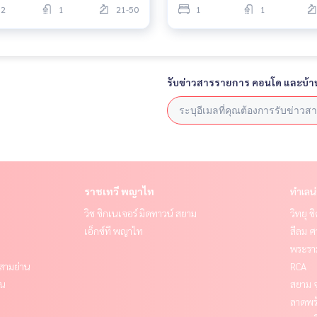
2
1
21-50
1
1
รับข่าวสารรายการ คอนโด และบ้า
ราชเทวี พญาไท
ทำเลน
วิช ซิกเนเจอร์ มิดทาวน์ สยาม
วิทยุ 
เอ็กซ์ที พญาไท
สีลม ศ
พระราม
- สามย่าน
RCA
าน
สยาม จ
ลาดพร้