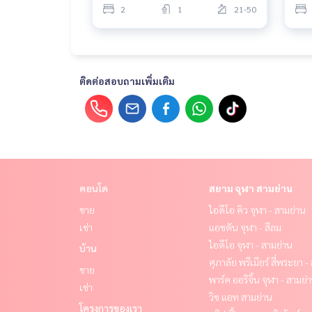
2
1
21-50
ติดต่อสอบถามเพิ่มเติม
คอนโด
สยาม จุฬา สามย่าน
ขาย
ไอดีโอ คิว จุฬา - สามย่าน
เช่า
แอชตัน จุฬา - สีลม
ไอดีโอ จุฬา - สามย่าน
บ้าน
ศุภาลัย พรีเมียร์ สี่พระยา 
ขาย
พาร์ค ออริจิ้น จุฬา - สามย่
เช่า
วิช แอท สามย่าน
โครงการของเรา