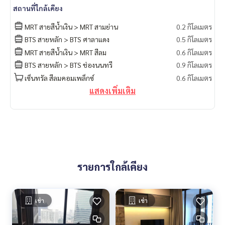
สถานที่ใกล้เคียง
MRT สายสีน้ำเงิน > MRT สามย่าน
0.2 กิโลเมตร
BTS สายหลัก > BTS ศาลาแดง
0.5 กิโลเมตร
MRT สายสีน้ำเงิน > MRT สีลม
0.6 กิโลเมตร
BTS สายหลัก > BTS ช่องนนทรี
0.9 กิโลเมตร
เซ็นทรัล สีลมคอมเพล็กซ์
0.6 กิโลเมตร
แสดงเพิ่มเติม
รายการใกล้เคียง
เช่า
เช่า