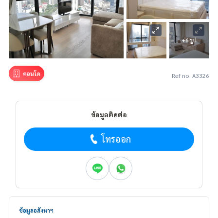
+6 รูป
คอนโด
Ref no. A3326
ข้อมูลติดต่อ
โทรออก
ข้อมูลอสังหาฯ