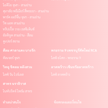
ไอดีโอ จุฬา - สามย่าน
ศุภาลัย พรีเมียร์ สี่พระยา - สามย่าน
พาร์ค ออริจิ้น จุฬา - สามย่าน
วิช แอท สามย่าน
ทริปเปิ้ล วาย เรสซิเด้นซ์
อัลติจูด สามย่าน - สีลม
คูเปอร์ สยาม
สีลม ศาลาแดง บางรัก
พระราม 9 เพชรบุรีตัดใหม่ RCA
คัลเจอร์ จุฬา
ไลฟ์ อโศก - พระราม 9
วิทยุ ชิดลม หลังสวน
ลาดพร้าว เซ็นทรัลลาดพร้าว
ไลฟ์ วัน ไวร์เลส
ไลฟ์ ลาดพร้าว
สาทร นราธิวาส
ไนท์บริดจ์ ไพร์ม สาทร
ทำเลน่าสนใจ
ข้อตกลงและเงื่อนไข