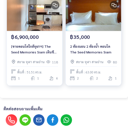
฿6,900,000
฿35,000
[ขายคอนโดใกล้จุฬาฯ] The
2 ห้องนอน 2 ห้องน้ำ คอนโด
Seed Memories Siam เดินข้าม
The Seed Memories Siam
ไปขึ้น Chula Pop Bus ไปเรียน
สยาม จุฬา สามย่าน
สยาม จุฬา สามย่าน
118
80
ได้เลย
พื้นที่ : 51.51 ตร.ม.
พื้นที่ : 63.00 ตร.ม.
1
1
6
2
2
1
ติดต่อสอบถามเพิ่มเติม