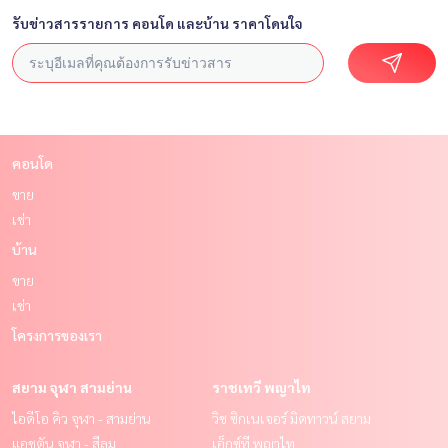
รับข่าวสารรายการ คอนโด และบ้าน ราคาโดนใจ
คอนโด
ขาย
เช่า
บ้าน
ขาย
เช่า
โครงการของเรา
สยาม จุฬา สามย่าน
ราชเทวี พญาไท
ไอดีโอ คิว จุฬา - สามย่าน
วิช ซิกเนเจอร์ มิดทาวน์ สยาม
แอชตัน จุฬา - สีลม
เอ็กซ์ที พญาไท