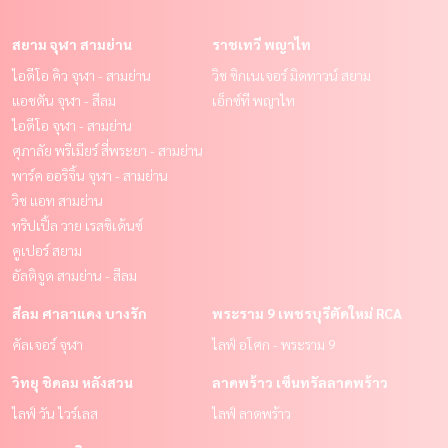
สยาม จุฬา สามย่าน
ราชเทวี พญาไท
ไอดีโอ คิว จุฬา - สามย่าน
วิช ซิกเนเจอร์ มิดทาวน์ สยาม
แอชตัน จุฬา - สีลม
เอ็กซ์ที พญาไท
ไอดีโอ จุฬา - สามย่าน
ศุภาลัย พรีเมียร์ สี่พระยา - สามย่าน
พาร์ค ออริจิ้น จุฬา - สามย่าน
วิช แอท สามย่าน
ทริปเปิ้ล วาย เรสซิเด้นซ์
คูเปอร์ สยาม
อัลติจูด สามย่าน - สีลม
สีลม ศาลาแดง บางรัก
พระราม 9 เพชรบุรีตัดใหม่ RCA
คัลเจอร์ จุฬา
ไลฟ์ อโศก - พระราม 9
วิทยุ ชิดลม หลังสวน
ลาดพร้าว เซ็นทรัลลาดพร้าว
ไลฟ์ วัน ไวร์เลส
ไลฟ์ ลาดพร้าว