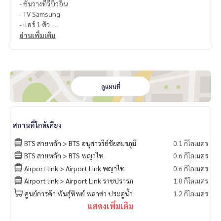
- ชั้นวางทีวีบิ้วอิน
- TV Samsung
- แอร์ 1 ตัว
3. ห้องนอน
อ่านเพิ่มเติม
- Walk-in Closet 2 ตู้
- โต๊ะเครื่องแป้งบิ้วอิน
- เตียงบิ้วอิน
- ฟูก Speels
- แอร์ 1 ตัว
ดูแผนที่
📍สถานที่ใกล้เคียง
- BTS อนุเสาวรีย์ 500 เมตร
สถานที่ใกล้เคียง
- Lotus Go Fresh 30 เมตร
- King Power รางน้ำ 350 เมตร
BTS สายหลัก > BTS อนุสาวรีย์ชัยสมรภูมิ
0.1 กิโลเมตร
- ประตูน้ำ 1 กม.
BTS สายหลัก > BTS พญาไท
0.6 กิโลเมตร
- โรงพยาบาลราชวิถี 300 เมตร
Airport link > Airport Link พญาไท
0.6 กิโลเมตร
- โรงพยาบาลพระมงกุฎเกล้า 600 เมตร
- โรงพยาบาลพญาไท 1 700 เมตร
Airport link > Airport Link ราชปรารภ
1.0 กิโลเมตร
ศูนย์การค้า พันธุ์ทิพย์ พลาซ่า ประตูน้ำ
1.2 กิโลเมตร
แสดงเพิ่มเติม