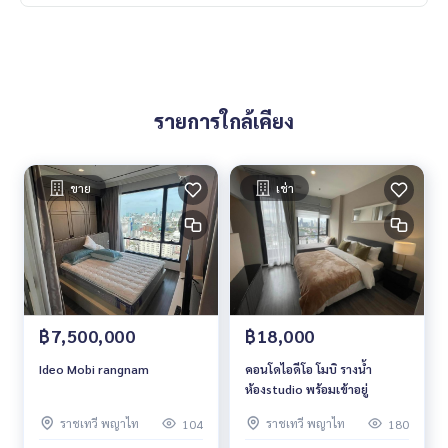
รายการใกล้เคียง
ขาย
เช่า
฿7,500,000
฿18,000
Ideo Mobi rangnam
คอนโดไอดีโอ โมบิ รางน้ำ
ห้องstudio พร้อมเข้าอยู่
ราชเทวี พญาไท
ราชเทวี พญาไท
104
180