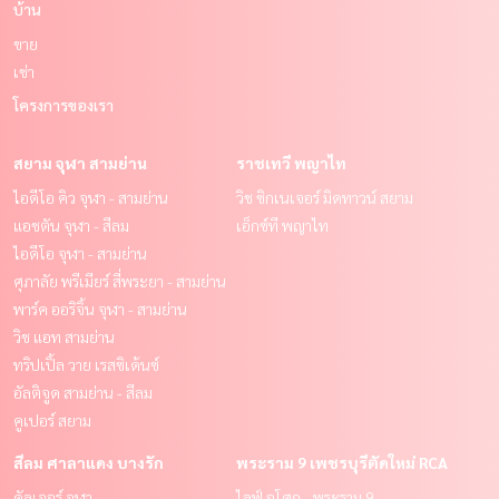
บ้าน
ขาย
เช่า
โครงการของเรา
สยาม จุฬา สามย่าน
ราชเทวี พญาไท
ไอดีโอ คิว จุฬา - สามย่าน
วิช ซิกเนเจอร์ มิดทาวน์ สยาม
แอชตัน จุฬา - สีลม
เอ็กซ์ที พญาไท
ไอดีโอ จุฬา - สามย่าน
ศุภาลัย พรีเมียร์ สี่พระยา - สามย่าน
พาร์ค ออริจิ้น จุฬา - สามย่าน
วิช แอท สามย่าน
ทริปเปิ้ล วาย เรสซิเด้นซ์
อัลติจูด สามย่าน - สีลม
คูเปอร์ สยาม
สีลม ศาลาแดง บางรัก
พระราม 9 เพชรบุรีตัดใหม่ RCA
คัลเจอร์ จุฬา
ไลฟ์ อโศก - พระราม 9