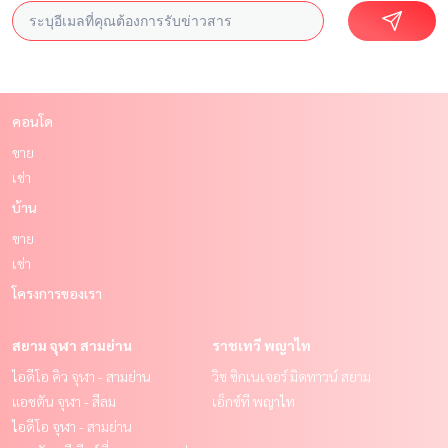
คอนโด
ขาย
เช่า
บ้าน
ขาย
เช่า
โครงการของเรา
สยาม จุฬา สามย่าน
ราชเทวี พญาไท
ไอดีโอ คิว จุฬา - สามย่าน
วิช ซิกเนเจอร์ มิดทาวน์ สยาม
แอชตัน จุฬา - สีลม
เอ็กซ์ที พญาไท
ไอดีโอ จุฬา - สามย่าน