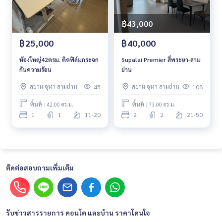
฿43,000
฿25,000
฿40,000
ห้องใหญ่42ตรม. ติดฟิล์มกระจก
Supalai Premier สี่พระยา-สาม
กันความร้อน
ย่าน
สยาม จุฬา สามย่าน
สยาม จุฬา สามย่าน
45
108
พื้นที่ : 42.00 ตร.ม.
พื้นที่ : 73.00 ตร.ม.
1
1
11-20
2
2
21-50
ติดต่อสอบถามเพิ่มเติม
รับข่าวสารรายการ คอนโด และบ้าน ราคาโดนใจ