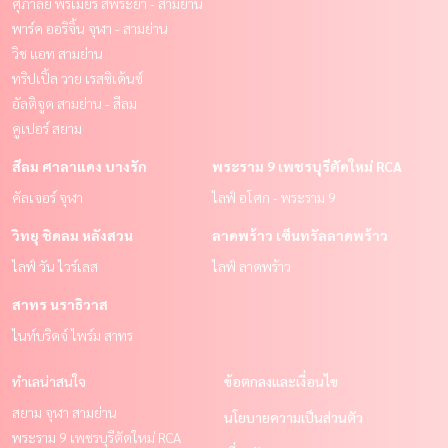
ศุภาลัย พรีเมียร์ สี่พระยา - สามย่าน
พาร์ค ออริจิ้น จุฬา - สามย่าน
วิช แอท สามย่าน
ทริปเปิ้ล วาย เรสซิเด้นซ์
อัลติจูด สามย่าน - สีลม
คูเปอร์ สยาม
สีลม ศาลาแดง บางรัก
พระราม 9 เพชรบุรีตัดใหม่ RCA
คัลเจอร์ จุฬา
ไลฟ์ อโศก - พระราม 9
วิทยุ ชิดลม หลังสวน
ลาดพร้าว เซ็นทรัลลาดพร้าว
ไลฟ์ วัน ไวร์เลส
ไลฟ์ ลาดพร้าว
สาทร นราธิวาส
ไนท์บริดจ์ ไพร์ม สาทร
ทำเลน่าสนใจ
ข้อตกลงและเงื่อนไข
สยาม จุฬา สามย่าน
นโยบายความเป็นส่วนตัว
พระราม 9 เพชรบุรีตัดใหม่ RCA