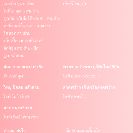
แอชตัน จุฬา - สีลม
เอ็กซ์ที พญาไท
ไอดีโอ จุฬา - สามย่าน
ศุภาลัย พรีเมียร์ สี่พระยา - สามย่าน
พาร์ค ออริจิ้น จุฬา - สามย่าน
วิช แอท สามย่าน
ทริปเปิ้ล วาย เรสซิเด้นซ์
อัลติจูด สามย่าน - สีลม
คูเปอร์ สยาม
สีลม ศาลาแดง บางรัก
พระราม 9 เพชรบุรีตัดใหม่ RCA
คัลเจอร์ จุฬา
ไลฟ์ อโศก - พระราม 9
วิทยุ ชิดลม หลังสวน
ลาดพร้าว เซ็นทรัลลาดพร้าว
ไลฟ์ วัน ไวร์เลส
ไลฟ์ ลาดพร้าว
สาทร นราธิวาส
ไนท์บริดจ์ ไพร์ม สาทร
ทำเลน่าสนใจ
ข้อตกลงและเงื่อนไข