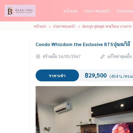
หน้าแรก
ประกาศแนะนำ
ประเภทอ
หน้าแรก
ประกาศแนะนำ
อ่อนนุช อุดมสุข พระโขนง บางจาก 
Condo Whizdom the Exclusive BTSปุณณวิถี
สร้างเมื่อ 16/05/2567
แก้ไขล่าสุดเมื
฿29,500
ราคาเช่า
(454 บ./ตร.ม