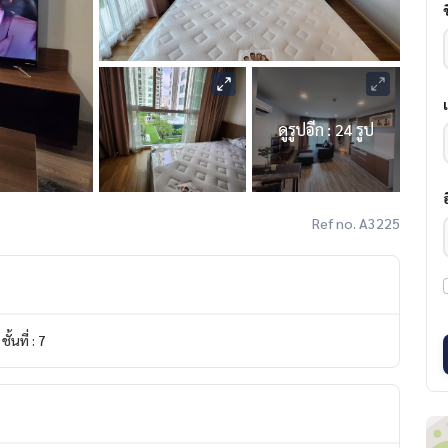
ดูรูปอีก : 24 รูป
Ref no. A3225
ชั้นที่ : 7