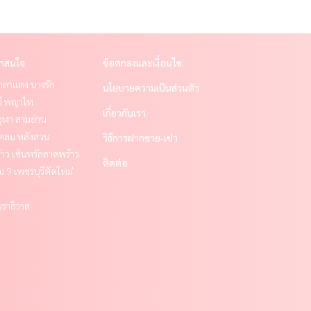
่าสนใจ
ข้อตกลงและเงื่อนไข
าลาแดง บางรัก
นโยบายความเป็นส่วนตัว
วี พญาไท
เกี่ยวกับเรา
ุฬา สามย่าน
ชิดลม หลังสวน
วิธีการฝากขาย-เช่า
าว เซ็นทรัลลาดพร้าว
ติดต่อ
 9 เพชรบุรีตัดใหม่
ราธิวาส