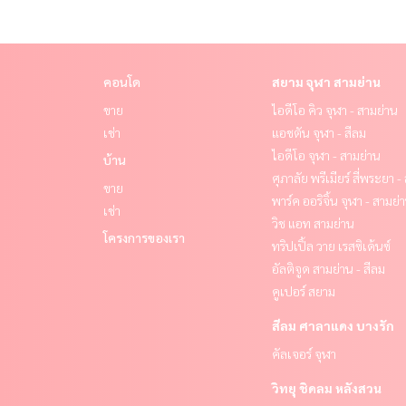
คอนโด
สยาม จุฬา สามย่าน
ขาย
ไอดีโอ คิว จุฬา - สามย่าน
เช่า
แอชตัน จุฬา - สีลม
ไอดีโอ จุฬา - สามย่าน
บ้าน
ศุภาลัย พรีเมียร์ สี่พระยา 
ขาย
พาร์ค ออริจิ้น จุฬา - สามย่
เช่า
วิช แอท สามย่าน
โครงการของเรา
ทริปเปิ้ล วาย เรสซิเด้นซ์
อัลติจูด สามย่าน - สีลม
คูเปอร์ สยาม
สีลม ศาลาแดง บางรัก
คัลเจอร์ จุฬา
วิทยุ ชิดลม หลังสวน