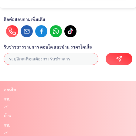
ติดต่อสอบถามเพิ่มเติม
รับข่าวสารรายการ คอนโด และบ้าน ราคาโดนใจ
คอนโด
ขาย
เช่า
บ้าน
ขาย
เช่า