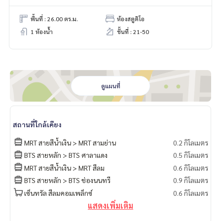
พื้นที่ : 26.00 ตร.ม.
ห้องสตูดิโอ
1 ห้องน้ำ
ชั้นที่ : 21-50
ดูแผนที่
สถานที่ใกล้เคียง
MRT สายสีน้ำเงิน > MRT สามย่าน
0.2 กิโลเมตร
BTS สายหลัก > BTS ศาลาแดง
0.5 กิโลเมตร
MRT สายสีน้ำเงิน > MRT สีลม
0.6 กิโลเมตร
BTS สายหลัก > BTS ช่องนนทรี
0.9 กิโลเมตร
เซ็นทรัล สีลมคอมเพล็กซ์
0.6 กิโลเมตร
แสดงเพิ่มเติม