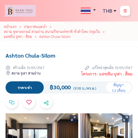
THB
หน้าแรก
ประกาศแนะนำ
สยาม จุฬาลงกรณ์ สามย่าน สนามกีฬาแห่งชาติ หัวลำโพง ปทุมวัน
แอชตัน จุฬา - สีลม
Ashton Chula-Silom
Ashton Chula-Silom
สร้างเมื่อ 15/05/2567
แก้ไขล่าสุดเมื่อ 15/05/2567
สยาม จุฬา สามย่าน
โครงการ : แอชตัน จุฬา - สีลม
สัญญา
฿30,000
ราคาเช่า
(938 บ./ตร.ม.)
12 เดือน