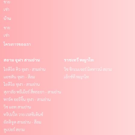
ขาย
เช่า
บ้าน
ขาย
เช่า
โครงการของเรา
สยาม จุฬา สามย่าน
ราชเทวี พญาไท
ไอดีโอ คิว จุฬา - สามย่าน
วิช ซิกเนเจอร์ มิดทาวน์ สยาม
แอชตัน จุฬา - สีลม
เอ็กซ์ที พญาไท
ไอดีโอ จุฬา - สามย่าน
ศุภาลัย พรีเมียร์ สี่พระยา - สามย่าน
พาร์ค ออริจิ้น จุฬา - สามย่าน
วิช แอท สามย่าน
ทริปเปิ้ล วาย เรสซิเด้นซ์
อัลติจูด สามย่าน - สีลม
คูเปอร์ สยาม