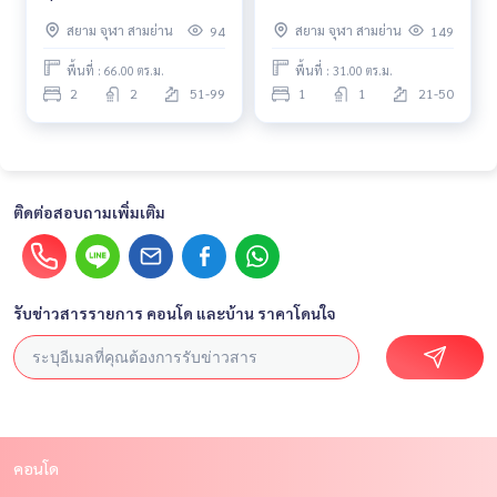
RENT
สยาม จุฬา สามย่าน
สยาม จุฬา สามย่าน
94
149
พื้นที่ : 66.00 ตร.ม.
พื้นที่ : 31.00 ตร.ม.
2
2
51-99
1
1
21-50
ติดต่อสอบถามเพิ่มเติม
รับข่าวสารรายการ คอนโด และบ้าน ราคาโดนใจ
คอนโด