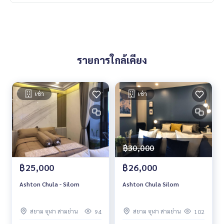
รายการใกล้เคียง
เช่า
เช่า
฿30,000
฿25,000
฿26,000
Ashton Chula - Silom
Ashton Chula Silom
สยาม จุฬา สามย่าน
สยาม จุฬา สามย่าน
94
102