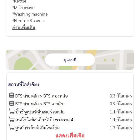
*Kettle
*Microwave
*Washing machine
*Electric Stove
*Water Heater
อ่านเพิ่มเติม
*Cooking equipment
Near BTS Thonglor (about 400 m walking distance)
ดูแผนที่
สถานที่ใกล้เคียง
BTS สายหลัก > BTS ทองหล่อ
0.3 กิโลเมตร
BTS สายหลัก > BTS เอกมัย
0.9 กิโลเมตร
บิ๊กซี ซูเปอร์เซ็นเตอร์ เอกมัย
1.1 กิโลเมตร
เทสโก้ โลตัส เอ็กซ์ตร้า พระราม 4
1.1 กิโลเมตร
ศูนย์การค้า ดิ เอ็มโพเรี่ยม
1.3 กิโลเมตร
แสดงเพิ่มเติม