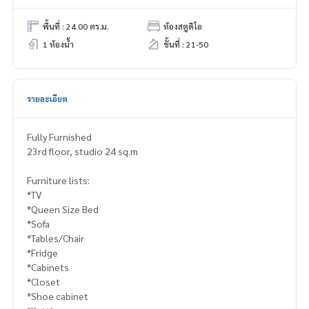
พื้นที่ : 24.00 ตร.ม.
ห้องสตูดิโอ
1 ห้องน้ำ
ชั้นที่ : 21-50
รายละเอียด
Fully Furnished
23rd floor, studio 24 sq.m
Furniture lists:
*TV
*Queen Size Bed
*Sofa
*Tables/Chair
*Fridge
*Cabinets
*Closet
*Shoe cabinet