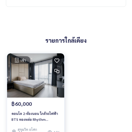
รายการใกล้เคียง
เช่า
฿60,000
คอนโด 2-ห้องนอน ใกล้รถไฟฟ้า
BTS ทองหล่อ Rhythm
Sukhumvit 36-38
สุขุมวิท อโศก
106