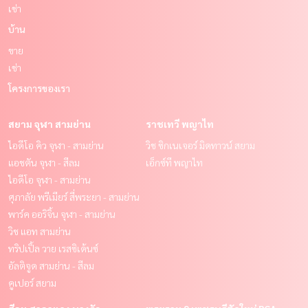
เช่า
บ้าน
ขาย
เช่า
โครงการของเรา
สยาม จุฬา สามย่าน
ราชเทวี พญาไท
ไอดีโอ คิว จุฬา - สามย่าน
วิช ซิกเนเจอร์ มิดทาวน์ สยาม
แอชตัน จุฬา - สีลม
เอ็กซ์ที พญาไท
ไอดีโอ จุฬา - สามย่าน
ศุภาลัย พรีเมียร์ สี่พระยา - สามย่าน
พาร์ค ออริจิ้น จุฬา - สามย่าน
วิช แอท สามย่าน
ทริปเปิ้ล วาย เรสซิเด้นซ์
อัลติจูด สามย่าน - สีลม
คูเปอร์ สยาม