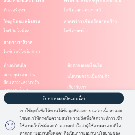
สีลม ศาลาแดง บางรัก
พระราม 9 เพชรบุรีตัดใหม่ RCA
คัลเจอร์ จุฬา
ไลฟ์ อโศก - พระราม 9
วิทยุ ชิดลม หลังสวน
ลาดพร้าว เซ็นทรัลลาดพร้าว
ไลฟ์ วัน ไวร์เลส
ไลฟ์ ลาดพร้าว
สาทร นราธิวาส
ไนท์บริดจ์ ไพร์ม สาทร
ทำเลน่าสนใจ
ข้อตกลงและเงื่อนไข
สยาม จุฬา สามย่าน
นโยบายความเป็นส่วนตัว
สีลม ศาลาแดง บางรัก
เกี่ยวกับเรา
สาทร นราธิวาส
พระราม 9 เพชรบุรีตัดใหม่ RCA
วิธีการฝากขาย-เช่า
รับทราบและปิดแถบนี้ลง
วิทยุ ชิดลม หลังสวน
ติดต่อ
เราใช้คุกกี้เพื่อให้ท่านได้ข้อมูลที่ต้องการ แสดงเนื้อหาและ
ราชเทวี พญาไท
โฆษณาให้ตรงกับความสนใจ รวมถึงเพื่อวิเคราะห์การเข้า
มี
2
คนกำลังดูประกาศนี้
ลาดพร้าว เซ็นทรัลลาดพร้าว
ใช้งานเว็บไซต์และทำความเข้าใจว่าผู้ใช้งานมาจากที่ใด
หากกด “ยอมรับทั้งหมด” ถือเป็นการยอมรับ นโยบายของ