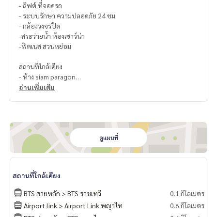
- ลิฟต์ ที่จอดรถ
- ระบบรักษา ความปลอดภัย 24 ชม
- กล้องวงจรปิด
-สระว่ายน้ำ ห้องเซาว์น่า
-ฟิตเนส สวนหย่อม
สถานที่ใกล้เคียง
- ห้าง siam paragon
- ห้าง siam discovery
อ่านเพิ่มเติม
- โรงเรียนเตรียมอุดมศึกษา
- จุฬาลงกรณ์
ดูแผนที่
สถานที่ใกล้เคียง
BTS สายหลัก > BTS ราชเทวี
0.1 กิโลเมตร
Airport link > Airport Link พญาไท
0.6 กิโลเมตร