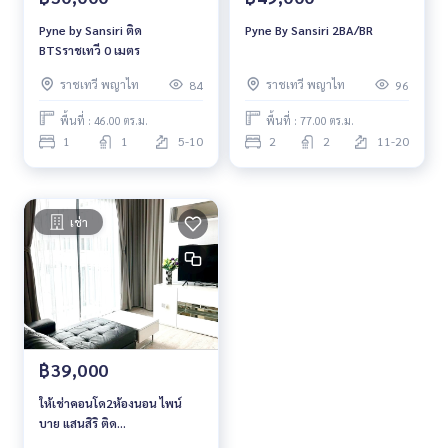
Pyne by Sansiri ติด
Pyne By Sansiri 2BA/BR
BTSราชเทวี 0 เมตร
ราชเทวี พญาไท
ราชเทวี พญาไท
84
96
พื้นที่ : 46.00 ตร.ม.
พื้นที่ : 77.00 ตร.ม.
1
1
5-10
2
2
11-20
เช่า
฿39,000
ให้เช่าคอนโด2ห้องนอน ไพน์
บาย แสนสิริ ติด
รถไฟฟ้าbtsราชเทวี