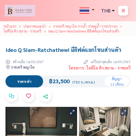
THB
หน้าแรก
ประกาศแนะนำ
ราชเทวี พญาไท รางน้ำ ประตูน้ำ ราชปรารภ
ไอดีโอ คิว สยาม - ราชเทวี
Ideo Q Siam-Ratchathewi มีลิฟต์แยกโซนส่วนตัว
Ideo Q Siam-Ratchathewi มีลิฟต์แยกโซนส่วนตัว
สร้างเมื่อ 14/05/2567
แก้ไขล่าสุดเมื่อ 14/05/2567
ราชเทวี พญาไท
โครงการ : ไอดีโอ คิว สยาม - ราชเทวี
สัญญา
฿23,500
ราคาเช่า
(783 บ./ตร.ม.)
12 เดือน