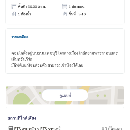
พื้นที่ : 30.00 ตร.ม.
1 ห้องนอน
1 ห้องน้ำ
ชั้นที่ : 5-10
รายละเอียด
คอนโดตั้งอยู่บนถนนเพชบุรี ใจกลางเมือง ใกล้สยามพารากอนและ
เซ็นทรัลเวิร์ด
มีลิฟต์แยกโซนส่วนตัว สามารถเข้าห้องได้เลย
ดูแผนที่
สถานที่ใกล้เคียง
BTS สายหลัก > BTS ราชเทวี
0.3 กิโลเมตร