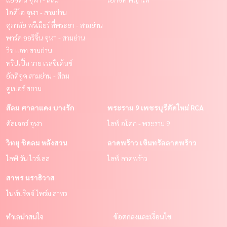
ไอดีโอ จุฬา - สามย่าน
ศุภาลัย พรีเมียร์ สี่พระยา - สามย่าน
พาร์ค ออริจิ้น จุฬา - สามย่าน
วิช แอท สามย่าน
ทริปเปิ้ล วาย เรสซิเด้นซ์
อัลติจูด สามย่าน - สีลม
คูเปอร์ สยาม
สีลม ศาลาแดง บางรัก
พระราม 9 เพชรบุรีตัดใหม่ RCA
คัลเจอร์ จุฬา
ไลฟ์ อโศก - พระราม 9
วิทยุ ชิดลม หลังสวน
ลาดพร้าว เซ็นทรัลลาดพร้าว
ไลฟ์ วัน ไวร์เลส
ไลฟ์ ลาดพร้าว
สาทร นราธิวาส
ไนท์บริดจ์ ไพร์ม สาทร
ทำเลน่าสนใจ
ข้อตกลงและเงื่อนไข