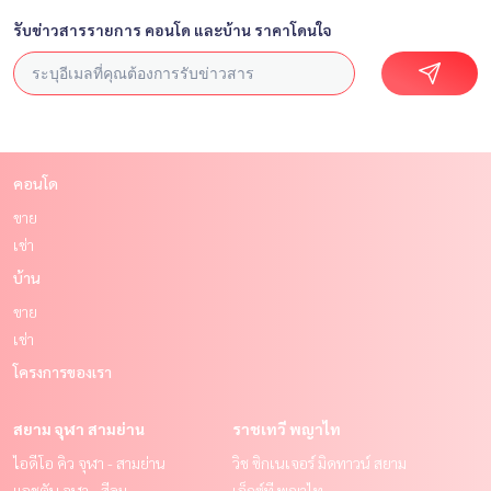
รับข่าวสารรายการ คอนโด และบ้าน ราคาโดนใจ
คอนโด
ขาย
เช่า
บ้าน
ขาย
เช่า
โครงการของเรา
สยาม จุฬา สามย่าน
ราชเทวี พญาไท
ไอดีโอ คิว จุฬา - สามย่าน
วิช ซิกเนเจอร์ มิดทาวน์ สยาม
แอชตัน จุฬา - สีลม
เอ็กซ์ที พญาไท