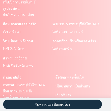
ทริปเปิ้ล วาย เรสซิเด้นซ์
คูเปอร์ สยาม
อัลติจูด สามย่าน - สีลม
สีลม ศาลาแดง บางรัก
พระราม 9 เพชรบุรีตัดใหม่ RCA
คัลเจอร์ จุฬา
ไลฟ์ อโศก - พระราม 9
วิทยุ ชิดลม หลังสวน
ลาดพร้าว เซ็นทรัลลาดพร้าว
ไลฟ์ วัน ไวร์เลส
ไลฟ์ ลาดพร้าว
สาทร นราธิวาส
ไนท์บริดจ์ ไพร์ม สาทร
ทำเลน่าสนใจ
ข้อตกลงและเงื่อนไข
พระราม 9 เพชรบุรีตัดใหม่ RCA
นโยบายความเป็นส่วนตัว
สีลม ศาลาแดง บางรัก
เกี่ยวกับเรา
วิทยุ ชิดลม หลังสวน
สยาม จุฬา สามย่าน
วิธีการฝากขาย-เช่า
รับทราบและปิดแถบนี้ลง
ราชเทวี พญาไท