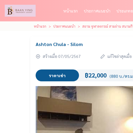
หน้าแรก
ประกาศแนะนำ
ประเภทอ
หน้าแรก
ประกาศแนะนำ
สยาม จุฬาลงกรณ์ สามย่าน สนามกีฬ
Ashton Chula - Silom
สร้างเมื่อ 07/05/2567
แก้ไขล่าสุดเมื
฿22,000
ราคาเช่า
(880 บ./ตร.ม