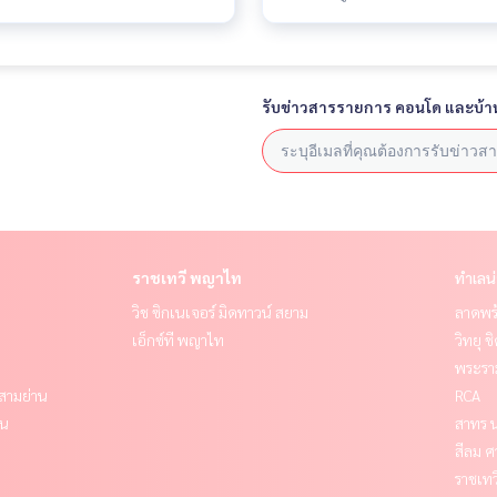
รับข่าวสารรายการ คอนโด และบ้า
ราชเทวี พญาไท
ทำเลน
วิช ซิกเนเจอร์ มิดทาวน์ สยาม
ลาดพร้
เอ็กซ์ที พญาไท
วิทยุ 
พระราม
- สามย่าน
RCA
าน
สาทร น
สีลม ศ
ราชเท