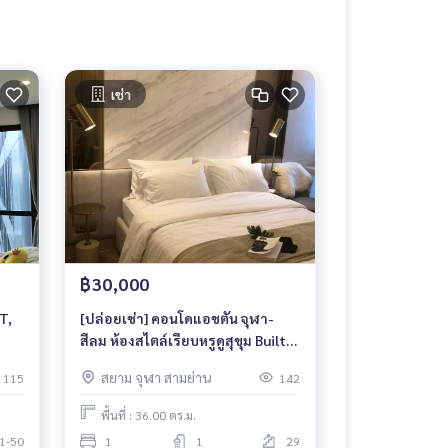
เช่า
฿30,000
T,
[ปล่อยเช่า] คอนโดแอชตัน จุฬา-
สีลม ห้องสไตล์เรียบหรูดูสุขุม Built-
inให้เต็มห้อง
สยาม จุฬา สามย่าน
115
142
พื้นที่ : 36.00 ตร.ม.
1-50
1
1
29