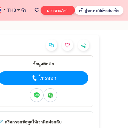
THB
ฝาก ขาย/เช่า
เข้าสู่ระบบ/สมัครสมาชิก
ข้อมูลติดต่อ
โทรออก
หรือกรอกข้อมูลให้เราติดต่อกลับ