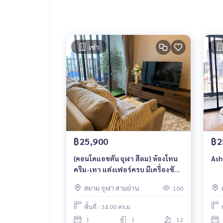
เช่า
฿25,900
฿2
{คอนโดแอชตัน จุฬา สีลม} ห้องโทน
Ash
ครีม-เทา แต่งเฟอร์ครบ มีเครื่องซัก
ผ้า
สยาม จุฬา สามย่าน
100
พื้นที่ : 34.00 ตร.ม.
1
1
12