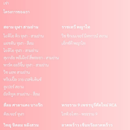
เช่า
โครงการของเรา
สยาม จุฬา สามย่าน
ราชเทวี พญาไท
ไอดีโอ คิว จุฬา - สามย่าน
วิช ซิกเนเจอร์ มิดทาวน์ สยาม
แอชตัน จุฬา - สีลม
เอ็กซ์ที พญาไท
ไอดีโอ จุฬา - สามย่าน
ศุภาลัย พรีเมียร์ สี่พระยา - สามย่าน
พาร์ค ออริจิ้น จุฬา - สามย่าน
วิช แอท สามย่าน
ทริปเปิ้ล วาย เรสซิเด้นซ์
คูเปอร์ สยาม
อัลติจูด สามย่าน - สีลม
สีลม ศาลาแดง บางรัก
พระราม 9 เพชรบุรีตัดใหม่ RCA
คัลเจอร์ จุฬา
ไลฟ์ อโศก - พระราม 9
วิทยุ ชิดลม หลังสวน
ลาดพร้าว เซ็นทรัลลาดพร้าว