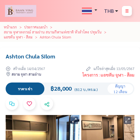
THB
หน้าแรก
ประกาศแนะนำ
สยาม จุฬาลงกรณ์ สามย่าน สนามกีฬาแห่งชาติ หัวลำโพง ปทุมวัน
แอชตัน จุฬา - สีลม
Ashton Chula Silom
Ashton Chula Silom
สร้างเมื่อ 14/04/2567
แก้ไขล่าสุดเมื่อ 13/05/2567
สยาม จุฬา สามย่าน
โครงการ : แอชตัน จุฬา - สีลม
สัญญา
฿28,000
ราคาเช่า
(812 บ./ตร.ม.)
12 เดือน