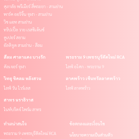
ศุภาลัย พรีเมียร์ สี่พระยา - สามย่าน
พาร์ค ออริจิ้น จุฬา - สามย่าน
วิช แอท สามย่าน
ทริปเปิ้ล วาย เรสซิเด้นซ์
คูเปอร์ สยาม
อัลติจูด สามย่าน - สีลม
สีลม ศาลาแดง บางรัก
พระราม 9 เพชรบุรีตัดใหม่ RCA
คัลเจอร์ จุฬา
ไลฟ์ อโศก - พระราม 9
วิทยุ ชิดลม หลังสวน
ลาดพร้าว เซ็นทรัลลาดพร้าว
ไลฟ์ วัน ไวร์เลส
ไลฟ์ ลาดพร้าว
สาทร นราธิวาส
ไนท์บริดจ์ ไพร์ม สาทร
ทำเลน่าสนใจ
ข้อตกลงและเงื่อนไข
พระราม 9 เพชรบุรีตัดใหม่ RCA
นโยบายความเป็นส่วนตัว