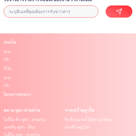
คอนโด
ขาย
เช่า
บ้าน
ขาย
เช่า
โครงการของเรา
สยาม จุฬา สามย่าน
ราชเทวี พญาไท
ไอดีโอ คิว จุฬา - สามย่าน
วิช ซิกเนเจอร์ มิดทาวน์ สยาม
แอชตัน จุฬา - สีลม
เอ็กซ์ที พญาไท
ไอดีโอ จุฬา - สามย่าน