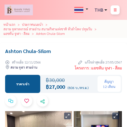
THB
หน้าแรก
ประกาศแนะนำ
สยาม จุฬาลงกรณ์ สามย่าน สนามกีฬาแห่งชาติ หัวลำโพง ปทุมวัน
แอชตัน จุฬา - สีลม
Ashton Chula-Silom
Ashton Chula-Silom
สร้างเมื่อ 12/11/2566
แก้ไขล่าสุดเมื่อ 27/05/2567
สยาม จุฬา สามย่าน
โครงการ : แอชตัน จุฬา - สีลม
฿30,000
สัญญา
ราคาเช่า
฿27,000
12 เดือน
(806 บ./ตร.ม.)