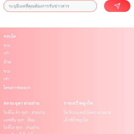
คอนโด
ขาย
เช่า
บ้าน
ขาย
เช่า
โครงการของเรา
สยาม จุฬา สามย่าน
ราชเทวี พญาไท
ไอดีโอ คิว จุฬา - สามย่าน
วิช ซิกเนเจอร์ มิดทาวน์ สยาม
แอชตัน จุฬา - สีลม
เอ็กซ์ที พญาไท
ไอดีโอ จุฬา - สามย่าน