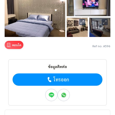
+9 รูป
คอนโด
Ref no. A596
ข้อมูลติดต่อ
โทรออก