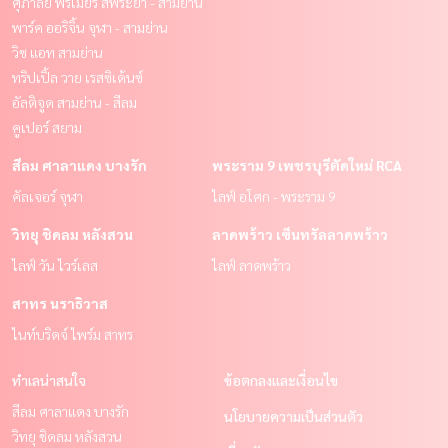
ศุภาลัย พรีเมียร์ สี่พระยา - สามย่าน
พาร์ค ออริจิ้น จุฬา - สามย่าน
วิช แอท สามย่าน
ทริปเปิ้ล วาย เรสซิเด้นซ์
อัลติจูด สามย่าน - สีลม
คูเปอร์ สยาม
สีลม ศาลาแดง บางรัก
พระราม 9 เพชรบุรีตัดใหม่ RCA
คัลเจอร์ จุฬา
ไลฟ์ อโศก - พระราม 9
วิทยุ ชิดลม หลังสวน
ลาดพร้าว เซ็นทรัลลาดพร้าว
ไลฟ์ วัน ไวร์เลส
ไลฟ์ ลาดพร้าว
สาทร นราธิวาส
ไนท์บริดจ์ ไพร์ม สาทร
ทำเลน่าสนใจ
ข้อตกลงและเงื่อนไข
สีลม ศาลาแดง บางรัก
นโยบายความเป็นส่วนตัว
วิทยุ ชิดลม หลังสวน