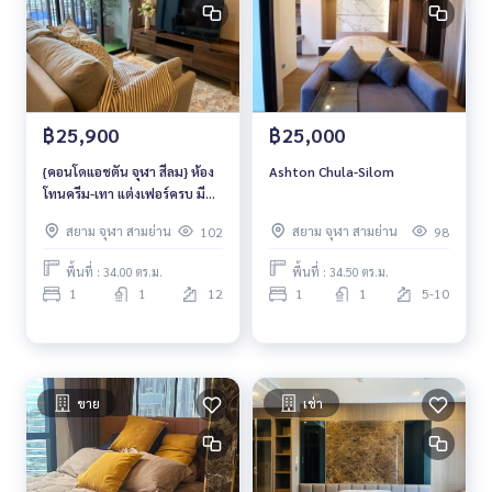
฿25,900
฿25,000
{คอนโดแอชตัน จุฬา สีลม} ห้อง
Ashton Chula-Silom
โทนครีม-เทา แต่งเฟอร์ครบ มี
เครื่องซักผ้า
สยาม จุฬา สามย่าน
สยาม จุฬา สามย่าน
102
98
พื้นที่ : 34.00 ตร.ม.
พื้นที่ : 34.50 ตร.ม.
1
1
12
1
1
5-10
ขาย
เช่า