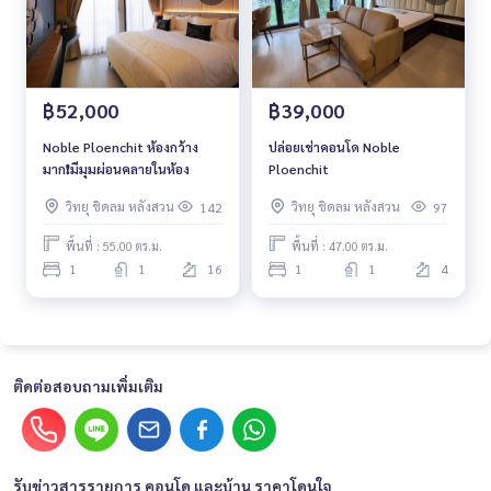
฿52,000
฿39,000
Noble Ploenchit ห้องกว้าง
ปล่อยเช่าคอนโด Noble
มาก❗️มีมุมผ่อนคลายในห้อง
Ploenchit
วิทยุ ชิดลม หลังสวน
วิทยุ ชิดลม หลังสวน
142
97
พื้นที่ : 55.00 ตร.ม.
พื้นที่ : 47.00 ตร.ม.
1
1
16
1
1
4
ติดต่อสอบถามเพิ่มเติม
รับข่าวสารรายการ คอนโด และบ้าน ราคาโดนใจ