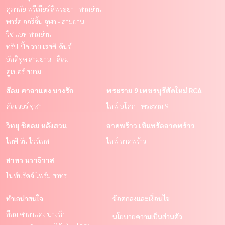
ศุภาลัย พรีเมียร์ สี่พระยา - สามย่าน
พาร์ค ออริจิ้น จุฬา - สามย่าน
วิช แอท สามย่าน
ทริปเปิ้ล วาย เรสซิเด้นซ์
อัลติจูด สามย่าน - สีลม
คูเปอร์ สยาม
สีลม ศาลาแดง บางรัก
พระราม 9 เพชรบุรีตัดใหม่ RCA
คัลเจอร์ จุฬา
ไลฟ์ อโศก - พระราม 9
วิทยุ ชิดลม หลังสวน
ลาดพร้าว เซ็นทรัลลาดพร้าว
ไลฟ์ วัน ไวร์เลส
ไลฟ์ ลาดพร้าว
สาทร นราธิวาส
ไนท์บริดจ์ ไพร์ม สาทร
ทำเลน่าสนใจ
ข้อตกลงและเงื่อนไข
สีลม ศาลาแดง บางรัก
นโยบายความเป็นส่วนตัว