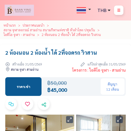
THB
หน้าแรก
ประกาศแนะนำ
สยาม จุฬาลงกรณ์ สามย่าน สนามกีฬาแห่งชาติ หัวลำโพง ปทุมวัน
ไอดีโอ จุฬา - สามย่าน
2 ห้องนอน 2 ห้องน้ำ ได้ 2ที่จอดรถ วิวสวน
2 ห้องนอน 2 ห้องน้ำ ได้ 2ที่จอดรถ วิวสวน
สร้างเมื่อ 31/05/2569
แก้ไขล่าสุดเมื่อ 31/05/2569
สยาม จุฬา สามย่าน
โครงการ : ไอดีโอ จุฬา - สามย่าน
฿50,000
สัญญา
ราคาเช่า
฿45,000
12 เดือน