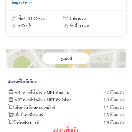
ข้อมูลอสังหาฯ
พื้นที่ : 57.00 ตร.ม.
2 ห้องนอน
2 ห้องน้ำ
ชั้นที่ : 11-20
ดูแผนที่
สถานที่ใกล้เคียง
MRT สายสีน้ำเงิน > MRT สามย่าน
0.7 กิโลเมตร
MRT สายสีน้ำเงิน > MRT หัวลำโพง
1.0 กิโลเมตร
เซ็นทรัล สีลมคอมเพล็กซ์
1.1 กิโลเมตร
เอ็มบีเค เซ็นเตอร์
1.5 กิโลเมตร
โรบินสัน บางรัก
1.8 กิโลเมตร
แสดงเพิ่มเติม