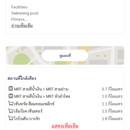
Facilities:
Swimming pool
Fitness
Co-working area
อ่านเพิ่มเติม
ดูแผนที่
สถานที่ใกล้เคียง
MRT สายสีน้ำเงิน > MRT สามย่าน
0.7 กิโลเมตร
MRT สายสีน้ำเงิน > MRT หัวลำโพง
1.0 กิโลเมตร
เซ็นทรัล สีลมคอมเพล็กซ์
1.1 กิโลเมตร
เอ็มบีเค เซ็นเตอร์
1.5 กิโลเมตร
โรบินสัน บางรัก
1.8 กิโลเมตร
แสดงเพิ่มเติม