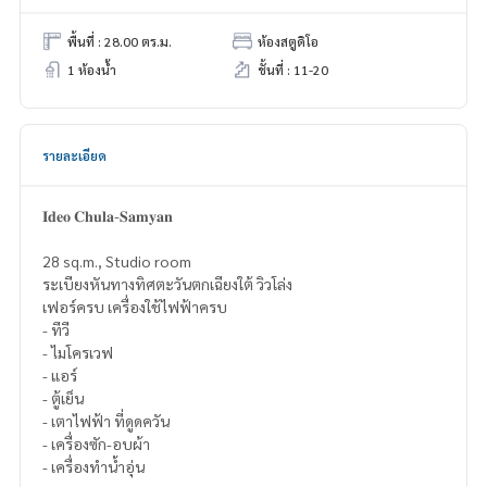
พื้นที่ : 28.00 ตร.ม.
ห้องสตูดิโอ
1 ห้องน้ำ
ชั้นที่ : 11-20
รายละเอียด
𝐈𝐝𝐞𝐨 𝐂𝐡𝐮𝐥𝐚-𝐒𝐚𝐦𝐲𝐚𝐧
28 sq.m., Studio room
ระเบียงหันทางทิศตะวันตกเฉียงใต้ วิวโล่ง
เฟอร์ครบ เครื่องใช้ไฟฟ้าครบ
- ทีวี
- ไมโครเวฟ
- แอร์
- ตู้เย็น
- เตาไฟฟ้า ที่ดูดควัน
- เครื่องซัก-อบผ้า
- เครื่องทำน้ำอุ่น