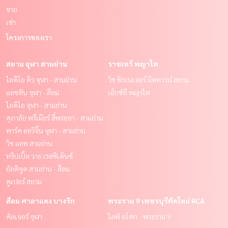
ขาย
เช่า
โครงการของเรา
สยาม จุฬา สามย่าน
ราชเทวี พญาไท
ไอดีโอ คิว จุฬา - สามย่าน
วิช ซิกเนเจอร์ มิดทาวน์ สยาม
แอชตัน จุฬา - สีลม
เอ็กซ์ที พญาไท
ไอดีโอ จุฬา - สามย่าน
ศุภาลัย พรีเมียร์ สี่พระยา - สามย่าน
พาร์ค ออริจิ้น จุฬา - สามย่าน
วิช แอท สามย่าน
ทริปเปิ้ล วาย เรสซิเด้นซ์
อัลติจูด สามย่าน - สีลม
คูเปอร์ สยาม
สีลม ศาลาแดง บางรัก
พระราม 9 เพชรบุรีตัดใหม่ RCA
คัลเจอร์ จุฬา
ไลฟ์ อโศก - พระราม 9