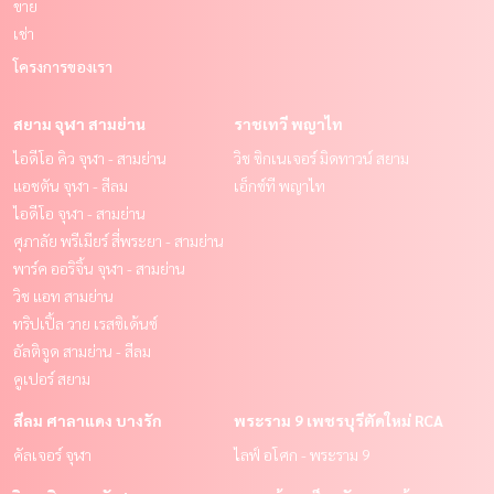
ขาย
เช่า
โครงการของเรา
สยาม จุฬา สามย่าน
ราชเทวี พญาไท
ไอดีโอ คิว จุฬา - สามย่าน
วิช ซิกเนเจอร์ มิดทาวน์ สยาม
แอชตัน จุฬา - สีลม
เอ็กซ์ที พญาไท
ไอดีโอ จุฬา - สามย่าน
ศุภาลัย พรีเมียร์ สี่พระยา - สามย่าน
พาร์ค ออริจิ้น จุฬา - สามย่าน
วิช แอท สามย่าน
ทริปเปิ้ล วาย เรสซิเด้นซ์
อัลติจูด สามย่าน - สีลม
คูเปอร์ สยาม
สีลม ศาลาแดง บางรัก
พระราม 9 เพชรบุรีตัดใหม่ RCA
คัลเจอร์ จุฬา
ไลฟ์ อโศก - พระราม 9