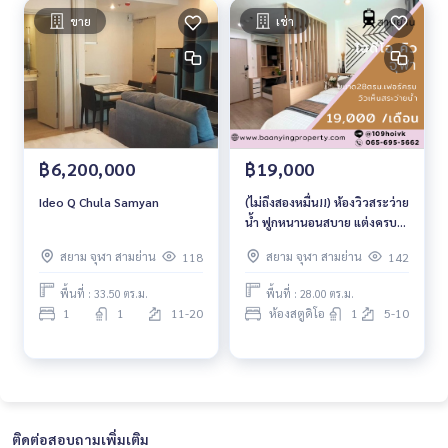
ขาย
เช่า
฿6,200,000
฿19,000
Ideo Q Chula Samyan
(ไม่ถึงสองหมื่น!!) ห้องวิวสระว่าย
น้ำ ฟูกหนานอนสบาย แต่งครบ
พร้อมอยู่ค่ะ
สยาม จุฬา สามย่าน
สยาม จุฬา สามย่าน
118
142
พื้นที่ : 33.50 ตร.ม.
พื้นที่ : 28.00 ตร.ม.
1
1
11-20
ห้องสตูดิโอ
1
5-10
ติดต่อสอบถามเพิ่มเติม