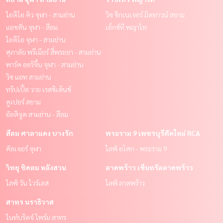
ไอดีโอ คิว จุฬา - สามย่าน
วิช ซิกเนเจอร์ มิดทาวน์ สยาม
แอชตัน จุฬา - สีลม
เอ็กซ์ที พญาไท
ไอดีโอ จุฬา - สามย่าน
ศุภาลัย พรีเมียร์ สี่พระยา - สามย่าน
พาร์ค ออริจิ้น จุฬา - สามย่าน
วิช แอท สามย่าน
ทริปเปิ้ล วาย เรสซิเด้นซ์
คูเปอร์ สยาม
อัลติจูด สามย่าน - สีลม
สีลม ศาลาแดง บางรัก
พระราม 9 เพชรบุรีตัดใหม่ RCA
คัลเจอร์ จุฬา
ไลฟ์ อโศก - พระราม 9
วิทยุ ชิดลม หลังสวน
ลาดพร้าว เซ็นทรัลลาดพร้าว
ไลฟ์ วัน ไวร์เลส
ไลฟ์ ลาดพร้าว
สาทร นราธิวาส
ไนท์บริดจ์ ไพร์ม สาทร