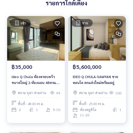
รายการใกล้เคียง
เช่า
ขาย
฿35,000
฿5,600,000
Ideo Q Chula ห้องครอบครัว
IDEO Q CHULA-SAMYAN ขาย
ขนาดใหญ่ 2-ห้องนอน 48ตรม.
คอนโด ตกแต่งใหม่พร้อมอยู่
เฟอร์ครบ
สยาม จุฬา สามย่าน
สยาม จุฬา สามย่าน
99
100
พื้นที่ : 48.00 ตร.ม.
พื้นที่ : 25.00 ตร.ม.
2
1
5-10
ห้องสตูดิโอ
1
11-20