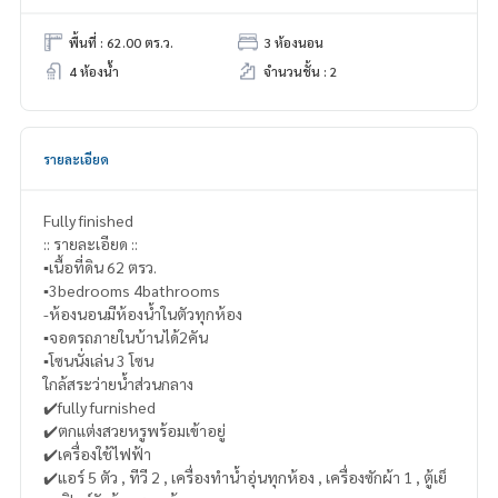
พื้นที่ : 62.00 ตร.ว.
3 ห้องนอน
4 ห้องน้ำ
จำนวนชั้น : 2
รายละเอียด
Fully finished
:: รายละเอียด ::
▪️เนื้อที่ดิน 62 ตรว.
▪️3bedrooms 4bathrooms
-ห้องนอนมีห้องน้ำในตัวทุกห้อง
▪️จอดรถภายในบ้านได้2คัน
▪️โซนนั่งเล่น 3 โซน
ใกล้สระว่ายน้ำส่วนกลาง
✔️fully furnished
✔️ตกแต่งสวยหรูพร้อมเข้าอยู่
✔️เครื่องใช้ไฟฟ้า
✔️แอร์ 5 ตัว , ทีวี 2 , เครื่องทำน้ำอุ่นทุกห้อง , เครื่องซักผ้า 1 , ตู้เย็