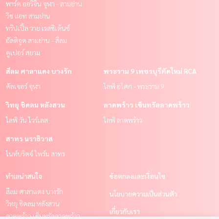
พาร์ค ออริจิ้น จุฬา - สามย่าน
วิช แอท สามย่าน
ทริปเปิ้ล วาย เรสซิเด้นซ์
อัลติจูด สามย่าน - สีลม
คูเปอร์ สยาม
สีลม ศาลาแดง บางรัก
พระราม 9 เพชรบุรีตัดใหม่ RCA
คัลเจอร์ จุฬา
ไลฟ์ อโศก - พระราม 9
วิทยุ ชิดลม หลังสวน
ลาดพร้าว เซ็นทรัลลาดพร้าว
ไลฟ์ วัน ไวร์เลส
ไลฟ์ ลาดพร้าว
สาทร นราธิวาส
ไนท์บริดจ์ ไพร์ม สาทร
ทำเลน่าสนใจ
ข้อตกลงและเงื่อนไข
สีลม ศาลาแดง บางรัก
นโยบายความเป็นส่วนตัว
วิทยุ ชิดลม หลังสวน
เกี่ยวกับเรา
ลาดพร้าว เซ็นทรัลลาดพร้าว