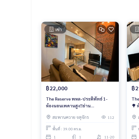
เช่า
฿22,000
฿2
The Reserve พหล-ประดิพัทธ์ 1-
The
ห้องนอนเพดานสูง‼️ย่าน
🌳 
สะพานควาย-อารีย์ (BTS
สะพานควาย จตุจักร
112
สะพานควาย)
พื้นที่ : 39.00 ตร.ม.
1
1
11-20