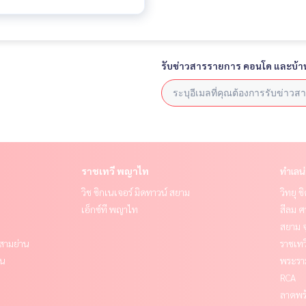
รับข่าวสารรายการ คอนโด และบ้า
ราชเทวี พญาไท
ทำเลน
วิช ซิกเนเจอร์ มิดทาวน์ สยาม
วิทยุ 
เอ็กซ์ที พญาไท
สีลม ศ
สยาม จ
- สามย่าน
ราชเท
าน
พระราม
RCA
ลาดพร้