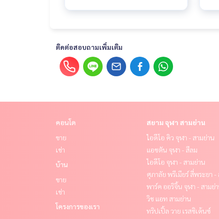
ติดต่อสอบถามเพิ่มเติม
คอนโด
สยาม จุฬา สามย่าน
ขาย
ไอดีโอ คิว จุฬา - สามย่าน
เช่า
แอชตัน จุฬา - สีลม
ไอดีโอ จุฬา - สามย่าน
บ้าน
ศุภาลัย พรีเมียร์ สี่พระยา 
ขาย
พาร์ค ออริจิ้น จุฬา - สามย่
เช่า
วิช แอท สามย่าน
โครงการของเรา
ทริปเปิ้ล วาย เรสซิเด้นซ์