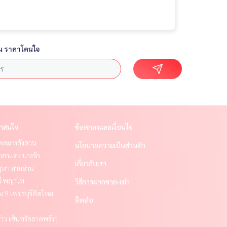
น ราคาโดนใจ
่าสนใจ
ข้อตกลงและเงื่อนไข
ชิดลม หลังสวน
นโยบายความเป็นส่วนตัว
าลาแดง บางรัก
เกี่ยวกับเรา
ุฬา สามย่าน
วี พญาไท
วิธีการฝากขาย-เช่า
 9 เพชรบุรีตัดใหม่
ติดต่อ
าว เซ็นทรัลลาดพร้าว