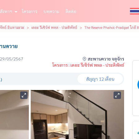
สังหาฯ
โครงการ
บทความ
ติดต่อ
พัทธ์ อินทามะระ
เดอะ รีเซิร์ฟ พหล - ประดิพัทธ์
The Reserve Phahol-Pradipat ใกล
พานควาย
่อ 29/05/2567
สะพานควาย จตุจักร
โครงการ : เดอะ รีเซิร์ฟ พหล - ประดิพัทธ์
สัญญา
12 เดือน
.)