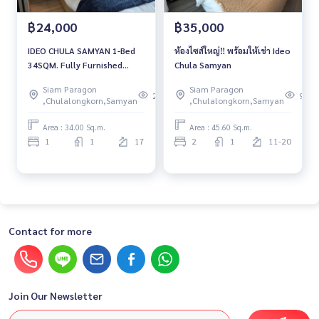
฿24,000
฿35,000
IDEO CHULA SAMYAN 1-Bed
ห้องไซส์ใหญ่‼️ พร้อมให้เช่า Ideo
34SQM. Fully Furnished
Chula Samyan
(washing machine included)
Siam Paragon
Siam Paragon
210
96
,Chulalongkorn,Samyan
,Chulalongkorn,Samyan
Area : 34.00 Sq.m.
Area : 45.60 Sq.m.
1
1
17
2
1
11-20
Contact for more
Join Our Newsletter