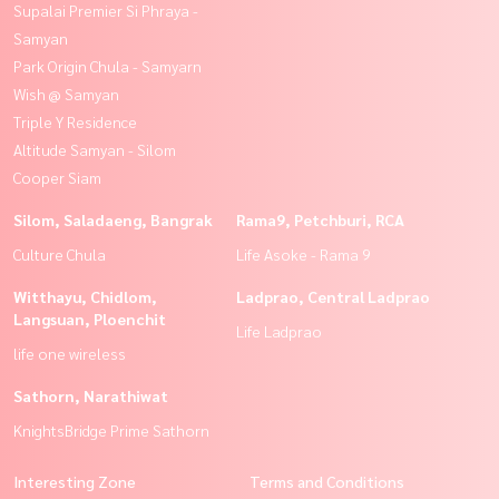
Supalai Premier Si Phraya -
Samyan
Park Origin Chula - Samyarn
Wish @ Samyan
Triple Y Residence
Altitude Samyan - Silom
Cooper Siam
Silom, Saladaeng, Bangrak
Rama9, Petchburi, RCA
Culture Chula
Life Asoke - Rama 9
Witthayu, Chidlom,
Ladprao, Central Ladprao
Langsuan, Ploenchit
Life Ladprao
life one wireless
Sathorn, Narathiwat
KnightsBridge Prime Sathorn
Interesting Zone
Terms and Conditions