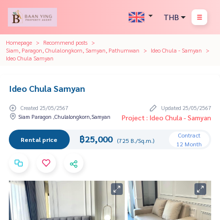
THB
Homepage
Recommend posts
Siam, Paragon, Chulalongkorn, Samyan, Pathumwan
Ideo Chula - Samyan
Ideo Chula Samyan
Ideo Chula Samyan
Created 25/05/2567
Updated 25/05/2567
Siam Paragon ,Chulalongkorn,Samyan
Project : Ideo Chula - Samyan
Contract
฿25,000
Rental price
(725 B./Sq.m.)
12 Month