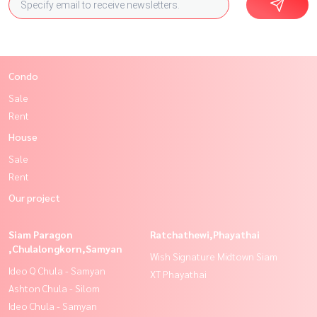
Condo
Sale
Rent
House
Sale
Rent
Our project
Siam Paragon
Ratchathewi,Phayathai
,Chulalongkorn,Samyan
Wish Signature Midtown Siam
Ideo Q Chula - Samyan
XT Phayathai
Ashton Chula - Silom
Ideo Chula - Samyan