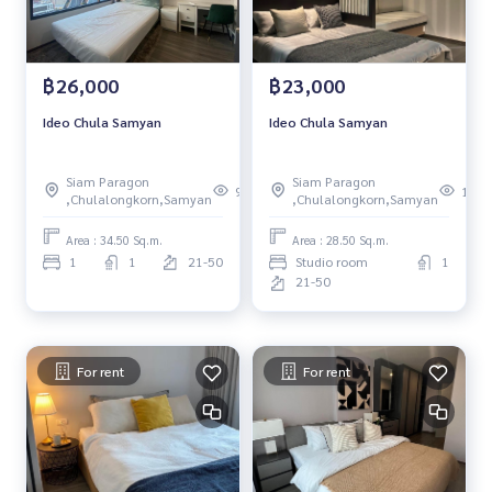
฿26,000
฿23,000
Ideo Chula Samyan
Ideo Chula Samyan
Siam Paragon
Siam Paragon
99
196
,Chulalongkorn,Samyan
,Chulalongkorn,Samyan
Area : 34.50 Sq.m.
Area : 28.50 Sq.m.
1
1
21-50
Studio room
1
21-50
For rent
For rent