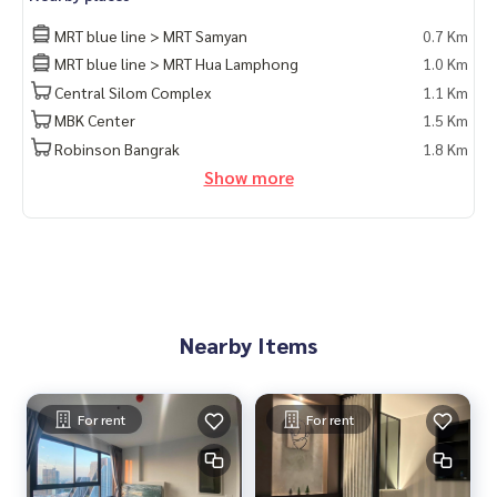
MRT blue line > MRT Samyan
0.7 Km
MRT blue line > MRT Hua Lamphong
1.0 Km
Central Silom Complex
1.1 Km
MBK Center
1.5 Km
Robinson Bangrak
1.8 Km
Show more
Nearby Items
For rent
For rent