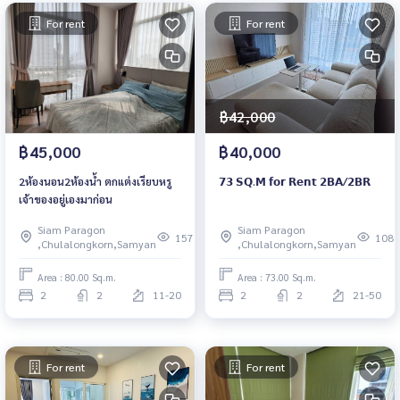
For rent
For rent
฿42,000
฿45,000
฿40,000
2ห้องนอน2ห้องน้ำ ตกแต่งเรียบหรู
𝟳𝟯 𝗦𝗤.𝗠 𝗳𝗼𝗿 𝗥𝗲𝗻𝘁 𝟮𝗕𝗔/𝟮𝗕𝗥
เจ้าของอยู่เองมาก่อน
Siam Paragon
Siam Paragon
157
108
,Chulalongkorn,Samyan
,Chulalongkorn,Samyan
Area : 80.00 Sq.m.
Area : 73.00 Sq.m.
2
2
11-20
2
2
21-50
For rent
For rent