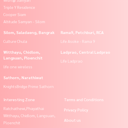
Wish @ Samyan
Triple Y Residence
Cooper Siam
Altitude Samyan - Silom
Silom, Saladaeng, Bangrak
Rama9, Petchburi, RCA
Culture Chula
Life Asoke - Rama 9
Witthayu, Chidlom,
Ladprao, Central Ladprao
Langsuan, Ploenchit
Life Ladprao
life one wireless
Sathorn, Narathiwat
KnightsBridge Prime Sathorn
Interesting Zone
Terms and Conditions
Ratchathewi,Phayathai
Privacy Policy
Witthayu, Chidlom, Langsuan,
About us
Ploenchit