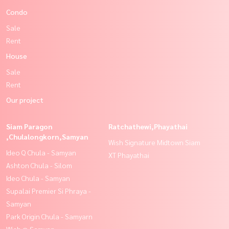
Condo
Sale
Rent
House
Sale
Rent
Our project
Siam Paragon
Ratchathewi,Phayathai
,Chulalongkorn,Samyan
Wish Signature Midtown Siam
Ideo Q Chula - Samyan
XT Phayathai
Ashton Chula - Silom
Ideo Chula - Samyan
Supalai Premier Si Phraya -
Samyan
Park Origin Chula - Samyarn