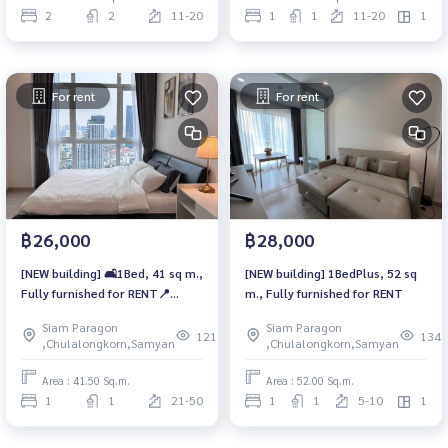
2
2
11-20
1
1
11-20
1
For rent
For rent
฿26,000
฿28,000
[NEW building] 🛋️1Bed, 41 sq m.,
[NEW building] 1BedPlus, 52 sq
Fully furnished for RENT📍
m., Fully furnished for RENT
Silom , Chulalongkorn
Siam Paragon
Siam Paragon
121
134
,Chulalongkorn,Samyan
,Chulalongkorn,Samyan
Area : 41.50 Sq.m.
Area : 52.00 Sq.m.
1
1
21-50
1
1
5-10
1