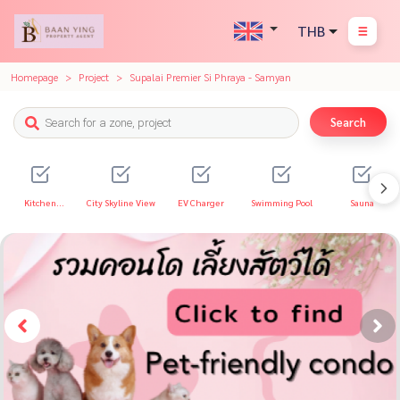
THB
Homepage
Project
Supalai Premier Si Phraya - Samyan
Search
Kitchen
City Skyline View
EV Charger
Swimming Pool
Sauna
Appliances