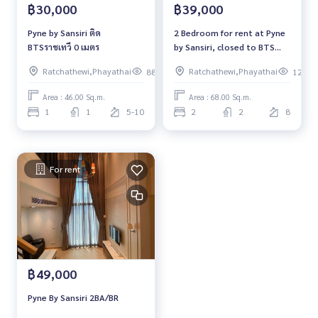
฿30,000
฿39,000
Pyne by Sansiri ติด
2 Bedroom for rent at Pyne
BTSราชเทวี 0 เมตร
by Sansiri, closed to BTS
Ratchatewi
Ratchathewi,Phayathai
Ratchathewi,Phayathai
88
128
Area : 46.00 Sq.m.
Area : 68.00 Sq.m.
1
1
5-10
2
2
8
For rent
฿49,000
Pyne By Sansiri 2BA/BR