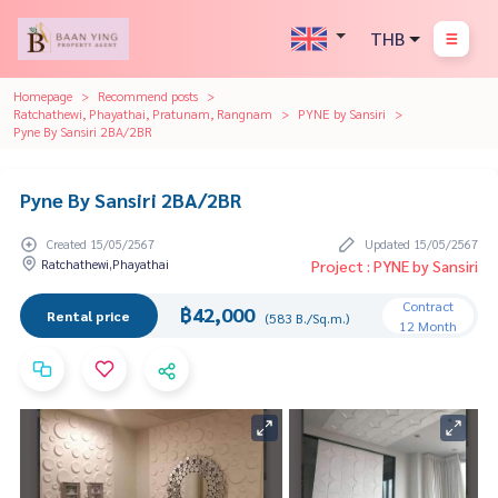
THB
Homepage
Recommend posts
Ratchathewi, Phayathai, Pratunam, Rangnam
PYNE by Sansiri
Pyne By Sansiri 2BA/2BR
Pyne By Sansiri 2BA/2BR
Created 15/05/2567
Updated 15/05/2567
Ratchathewi,Phayathai
Project : PYNE by Sansiri
Contract
฿42,000
Rental price
(583 B./Sq.m.)
12 Month