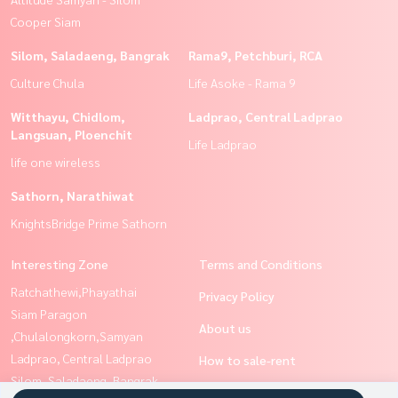
Cooper Siam
Silom, Saladaeng, Bangrak
Rama9, Petchburi, RCA
Culture Chula
Life Asoke - Rama 9
Witthayu, Chidlom,
Ladprao, Central Ladprao
Langsuan, Ploenchit
Life Ladprao
life one wireless
Sathorn, Narathiwat
KnightsBridge Prime Sathorn
Interesting Zone
Terms and Conditions
Ratchathewi,Phayathai
Privacy Policy
Siam Paragon
About us
,Chulalongkorn,Samyan
Ladprao, Central Ladprao
How to sale-rent
Silom, Saladaeng, Bangrak
Contact