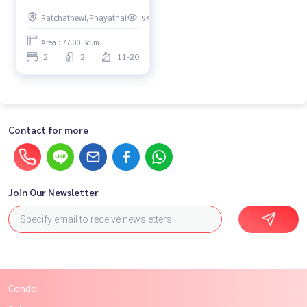
Ratchathewi,Phayathai
96
Area : 77.00 Sq.m.
2
2
11-20
Contact for more
Join Our Newsletter
Condo