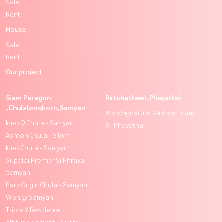
Sale
Rent
House
Sale
Rent
Our project
Siam Paragon
Ratchathewi,Phayathai
,Chulalongkorn,Samyan
Wish Signature Midtown Siam
Ideo Q Chula - Samyan
XT Phayathai
Ashton Chula - Silom
Ideo Chula - Samyan
Supalai Premier Si Phraya -
Samyan
Park Origin Chula - Samyarn
Wish @ Samyan
Triple Y Residence
Altitude Samyan - Silom