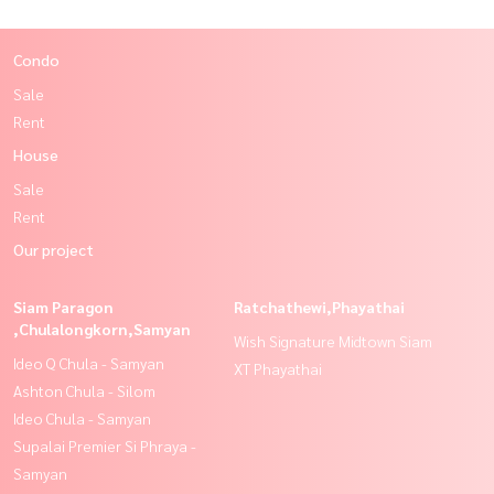
Condo
Sale
Rent
House
Sale
Rent
Our project
Siam Paragon
Ratchathewi,Phayathai
,Chulalongkorn,Samyan
Wish Signature Midtown Siam
Ideo Q Chula - Samyan
XT Phayathai
Ashton Chula - Silom
Ideo Chula - Samyan
Supalai Premier Si Phraya -
Samyan