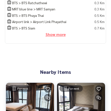
BTS > BTS Ratchathewi
0.3 Km
MRT blue line > MRT Samyan
0.3 Km
BTS > BTS Phaya Thai
0.5 Km
Airport link > Airport Link Phayathai
0.5 Km
BTS > BTS Siam
0.7 Km
Show more
Nearby Items
For rent
For rent