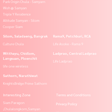
Park Origin Chula - Samyarn
Wish @ Samyan
Triple Y Residence
Altitude Samyan - Silom
Cooper Siam
Silom, Saladaeng, Bangrak
Rama9, Petchburi, RCA
Culture Chula
Life Asoke - Rama 9
Witthayu, Chidlom,
Ladprao, Central Ladprao
Langsuan, Ploenchit
Life Ladprao
life one wireless
Sathorn, Narathiwat
KnightsBridge Prime Sathorn
Interesting Zone
Terms and Conditions
Siam Paragon
Privacy Policy
,Chulalongkorn,Samyan