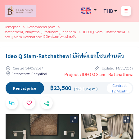
THB
Homepage
Recommend posts
Ratchathewi, Phayathai, Pratunam, Rangnam
IDEO Q Siam - Ratchathewi
Ideo Q Siam-Ratchathewi มีลิฟต์แยกโซนส่วนตัว
Ideo Q Siam-Ratchathewi มีลิฟต์แยกโซนส่วนตัว
Created 14/05/2567
Updated 14/05/2567
Ratchathewi,Phayathai
Project : IDEO Q Siam - Ratchathewi
Contract
฿23,500
Rental price
(783 B./Sq.m.)
12 Month