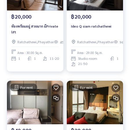
฿20,000
฿20,000
ห้องพร้อมอยู่ สวยมาก มีPrivate
Ideo Q siam ratchathewi
lift
Ratchathewi,Phayathai
Ratchathewi,Phayathai
45
96
Area : 30.00 Sq.m.
Area : 29.00 Sq.m.
1
1
11-20
Studio room
1
21-50
For rent
For rent