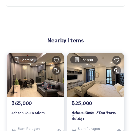
Nearby Items
For rent
For rent
฿65,000
฿25,000
Ashton Chula-Silom
𝘼𝒔𝙝𝒕𝙤𝒏 𝑪𝙝𝒖𝙡𝒂 - 𝑺𝙞𝒍𝙤𝒎 วิวสวน
ชั้นไม่สูง
Siam Paragon
Siam Paragon