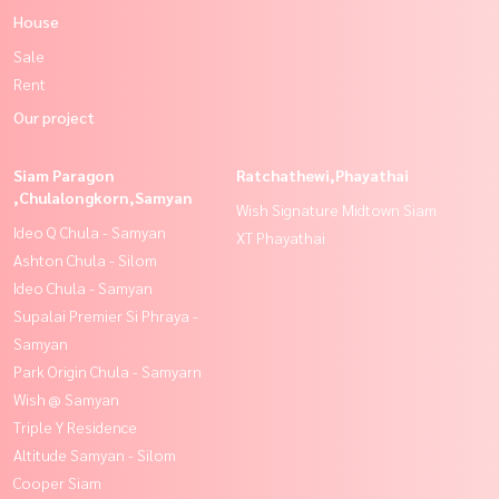
House
Sale
Rent
Our project
Siam Paragon
Ratchathewi,Phayathai
,Chulalongkorn,Samyan
Wish Signature Midtown Siam
Ideo Q Chula - Samyan
XT Phayathai
Ashton Chula - Silom
Ideo Chula - Samyan
Supalai Premier Si Phraya -
Samyan
Park Origin Chula - Samyarn
Wish @ Samyan
Triple Y Residence
Altitude Samyan - Silom
Cooper Siam