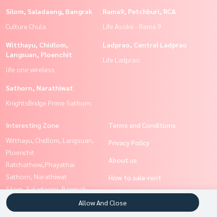
Silom, Saladaeng, Bangrak
Rama9, Petchburi, RCA
Culture Chula
Life Asoke - Rama 9
Witthayu, Chidlom,
Ladprao, Central Ladprao
Langsuan, Ploenchit
Life Ladprao
life one wireless
Sathorn, Narathiwat
KnightsBridge Prime Sathorn
Interesting Zone
Terms and Conditions
Witthayu, Chidlom, Langsuan,
Privacy Policy
Ploenchit
About us
Ratchathewi,Phayathai
Sathorn, Narathiwat
How to sale-rent
Silom, Saladaeng, Bangrak
Contact
Siam Paragon
Allow And Close
,Chulalongkorn,Samyan