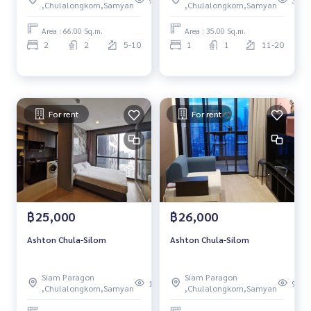
95
34
,Chulalongkorn,Samyan
,Chulalongkorn,Samyan
Area : 66.00 Sq.m.
Area : 35.00 Sq.m.
2
2
5-10
1
1
11-20
For rent
For rent
฿25,000
฿26,000
Ashton Chula-Silom
Ashton Chula-Silom
Siam Paragon
Siam Paragon
105
98
,Chulalongkorn,Samyan
,Chulalongkorn,Samyan