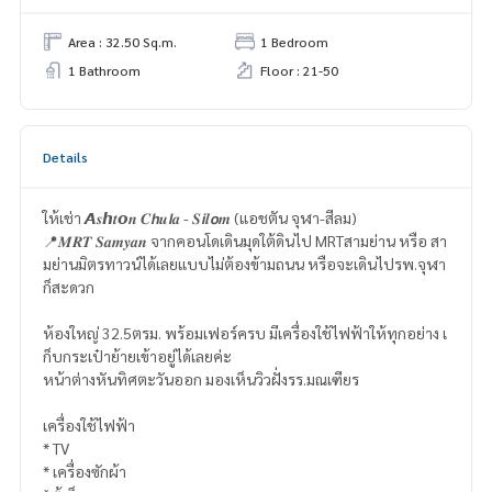
Area : 32.50 Sq.m.
1 Bedroom
1 Bathroom
Floor : 21-50
Details
ให้เช่า 𝘼𝒔𝙝𝒕𝙤𝒏 𝑪𝙝𝒖𝙡𝒂 - 𝑺𝙞𝒍𝙤𝒎 (แอชตัน จุฬา-สีลม)
📍𝑴𝑹𝑻 𝑺𝒂𝒎𝒚𝒂𝒏 จากคอนโดเดินมุดใต้ดินไป MRTสามย่าน หรือ สา
มย่านมิตรทาวน์ได้เลยแบบไม่ต้องข้ามถนน หรือจะเดินไปรพ.จุฬา
ก็สะดวก
ห้องใหญ่ 32.5ตรม. พร้อมเฟอร์ครบ มีเครื่องใช้ไฟฟ้าให้ทุกอย่าง เ
ก็บกระเป๋าย้ายเข้าอยู่ได้เลยค่ะ
หน้าต่างหันทิศตะวันออก มองเห็นวิวฝั่งรร.มณเฑียร
เครื่องใช้ไฟฟ้า
* TV
* เครื่องซักผ้า