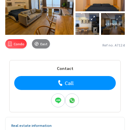
+3 Photos
Condo
East
Ref no. A7124
Contact
Call
Real estate information