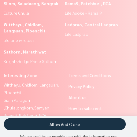
Silom, Saladaeng, Bangrak
Rama9, Petchburi, RCA
Culture Chula
Life Asoke - Rama 9
Witthayu, Chidlom,
Ladprao, Central Ladprao
Langsuan, Ploenchit
Life Ladprao
life one wireless
Sathorn, Narathiwat
KnightsBridge Prime Sathorn
Interesting Zone
Terms and Conditions
Witthayu, Chidlom, Langsuan,
Privacy Policy
Ploenchit
About us
Siam Paragon
,Chulalongkorn,Samyan
How to sale-rent
Rama9, Petchburi, RCA
Contact
Ladprao, Central Ladprao
Allow And Close
Ratchathewi,Phayathai
We use cookies to provide you with the information you