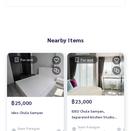
Nearby Items
For rent
For rent
฿23,000
฿25,000
IDEO Chula Samyan,
Ideo Chula Samyan
Separated kitchen Studio
room for RENT
Siam Paragon
Siam Paragon
[Chulalongkorn uni.📍]
119