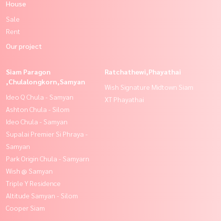
House
Sale
Rent
Our project
Siam Paragon
Ratchathewi,Phayathai
,Chulalongkorn,Samyan
Wish Signature Midtown Siam
Ideo Q Chula - Samyan
XT Phayathai
Ashton Chula - Silom
Ideo Chula - Samyan
Supalai Premier Si Phraya -
Samyan
Park Origin Chula - Samyarn
Wish @ Samyan
Triple Y Residence
Altitude Samyan - Silom
Cooper Siam