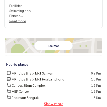
Facilities:
Swimming pool
Fitness
Co-working area
Read more
See map
Nearby places
MRT blue line > MRT Samyan
0.7 Km
MRT blue line > MRT Hua Lamphong
1.0 Km
Central Silom Complex
1.1 Km
MBK Center
1.5 Km
Robinson Bangrak
1.8 Km
Show more