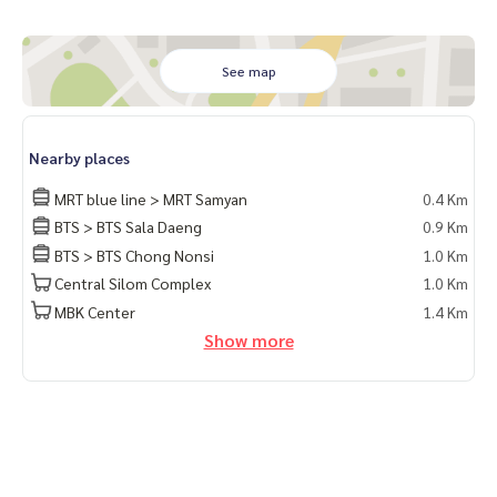
See map
Nearby places
MRT blue line > MRT Samyan
0.4 Km
BTS > BTS Sala Daeng
0.9 Km
BTS > BTS Chong Nonsi
1.0 Km
Central Silom Complex
1.0 Km
MBK Center
1.4 Km
Show more