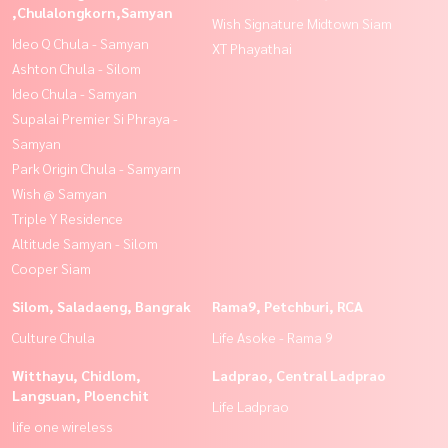
,Chulalongkorn,Samyan
Wish Signature Midtown Siam
Ideo Q Chula - Samyan
XT Phayathai
Ashton Chula - Silom
Ideo Chula - Samyan
Supalai Premier Si Phraya -
Samyan
Park Origin Chula - Samyarn
Wish @ Samyan
Triple Y Residence
Altitude Samyan - Silom
Cooper Siam
Silom, Saladaeng, Bangrak
Rama9, Petchburi, RCA
Culture Chula
Life Asoke - Rama 9
Witthayu, Chidlom,
Ladprao, Central Ladprao
Langsuan, Ploenchit
Life Ladprao
life one wireless