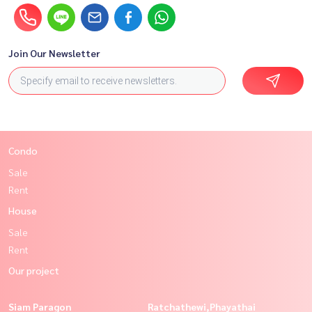
Join Our Newsletter
Condo
Sale
Rent
House
Sale
Rent
Our project
Siam Paragon
Ratchathewi,Phayathai