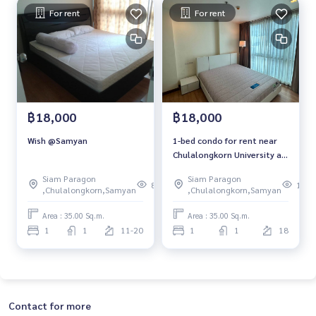
For rent
For rent
฿18,000
฿18,000
Wish @Samyan
1-bed condo for rent near
Chulalongkorn University at
"Wish@Samyan"
Siam Paragon
Siam Paragon
81
112
,Chulalongkorn,Samyan
,Chulalongkorn,Samyan
Area : 35.00 Sq.m.
Area : 35.00 Sq.m.
1
1
11-20
1
1
18
Contact for more