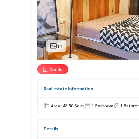
11
Condo
Real estate information
Area : 48.50 Sq.m.
1 Bedroom
1 Bathro
Details