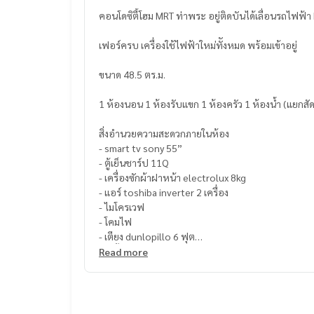
คอนโดซิตี้โฮม MRT ท่าพระ อยู่ติดบันได้เลื่อนรถไฟฟ้
เฟอร์ครบ เครื่องใช้ไฟฟ้าใหม่ทัังหมด พร้อมเข้าอยู่
ขนาด 48.5 ตร.ม.
1 ห้องนอน 1 ห้องรับแขก 1 ห้องครัว 1 ห้องน้ำ (แยกสัด
สิ่งอำนวยความสะดวกภายในห้อง
- smart tv sony 55”
- ตู้เย็นชาร์ป 11Q
- เครื่องซักผ้าฝาหน้า electrolux 8kg
- แอร์ toshiba inverter 2 เครื่อง
- ไมโครเวฟ
- โคมไฟ
- เตียง dunlopillo 6 ฟุต
- ตุ้เสื้อผ้า luxury built in
Read more
- โต๊ะกินข้าว 4 ที่นั่ง
- โซฟาชุดรับแขก
- ชุดโต๊ะทำงาน
- ชั้นวางรองเท้า