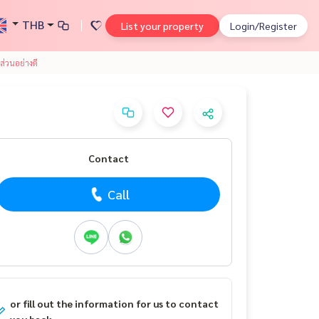
THB
List your property
Login/Register
่วนอย่างดี
Contact
Call
or fill out the information for us to contact