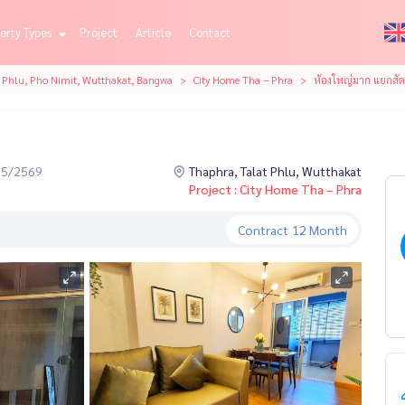
erty Types
Project
Article
Contact
t Phlu, Pho Nimit, Wutthakat, Bangwa
City Home Tha – Phra
ห้องใหญ่มาก แยกสัดส
05/2569
Thaphra, Talat Phlu, Wutthakat
Project : City Home Tha – Phra
Contract
12 Month