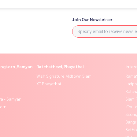
Join Our Newsletter
longkorn,Samyan
Ratchathewi,Phayathai
Inter
Wish Signature Midtown Siam
Rama9
XT Phayathai
Ladpr
Ratch
ya - Samyan
Siam 
yarn
,Chul
Silom
Bangr
Satho
Wittha