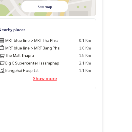
See map
Nearby places
MRT blue line > MRT Tha Phra
0.1 Km
MRT blue line > MRT Bang Phai
1.0 Km
The Mall Thapra
1.8 Km
Big C Supercenter Issaraphap
2.1 Km
Bangphai Hospital
1.1 Km
Show more