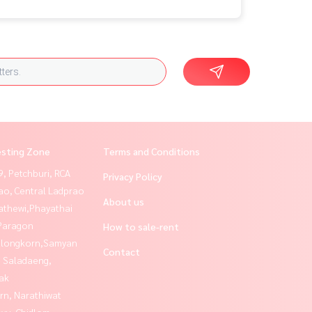
esting Zone
Terms and Conditions
, Petchburi, RCA
Privacy Policy
ao, Central Ladprao
About us
athewi,Phayathai
Paragon
How to sale-rent
alongkorn,Samyan
Contact
, Saladaeng,
ak
rn, Narathiwat
yu, Chidlom,