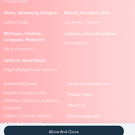
Cooper Siam
Silom, Saladaeng, Bangrak
Rama9, Petchburi, RCA
Culture Chula
Life Asoke - Rama 9
Witthayu, Chidlom,
Ladprao, Central Ladprao
Langsuan, Ploenchit
Life Ladprao
life one wireless
Sathorn, Narathiwat
KnightsBridge Prime Sathorn
Interesting Zone
Terms and Conditions
Rama9, Petchburi, RCA
Privacy Policy
Witthayu, Chidlom, Langsuan,
About us
Ploenchit
Ladprao, Central Ladprao
How to sale-rent
Sathorn, Narathiwat
Contact
Ratchathewi,Phayathai
Allow And Close