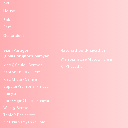
Rent
House
Sale
Rent
Our project
Siam Paragon
Ratchathewi,Phayathai
,Chulalongkorn,Samyan
Wish Signature Midtown Siam
Ideo Q Chula - Samyan
XT Phayathai
Ashton Chula - Silom
Ideo Chula - Samyan
Supalai Premier Si Phraya -
Samyan
Park Origin Chula - Samyarn
Wish @ Samyan
Triple Y Residence
Altitude Samyan - Silom