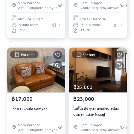
Siam Paragon
Siam Paragon
108
83
,Chulalongkorn,Samyan
,Chulalongkorn,Samyan
Area : 24.00 Sq.m.
Area : 23.00 Sq.m.
Studio room
1
Studio room
1
21-50
11-20
For rent
For rent
฿25,000
฿17,000
฿23,000
Ideo Q Chula Samyan
ไอดีโอ คิว จุฬา-สามย่าน 1ห้อง
นอน ตกแต่งพร้อมอยู่
Siam Paragon
Siam Paragon
140
142
,Chulalongkorn,Samyan
,Chulalongkorn,Samyan