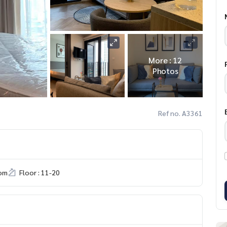
More : 12
Photos
Ref no. A3361
om
Floor : 11-20