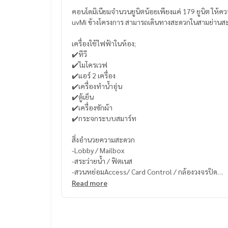
คอนโดมิเนียมจำนวนยูนิตน้อยเพียงแค่ 179 ยูนิต ให้ค
uvMi ข้างโครงการ สามารถเดินทางสะดวกในสามย่านสะด
เครื่องใช้ไฟฟ้าในห้อง;
✔️ทีวี
✔️ไมโครเวฟ
✔️แอร์ 2 เครื่อง
✔️เครื่องทำน้ำอุ่น
✔️ตู้เย็น
✔️เครื่องซักผ้า
✔️กระจกระบบสมาร์ท
สิ่งอำนวยความสะดวก
-Lobby / Mailbox
-สระว่ายน้ำ / ฟิตเนส
-สวนหย่อมAccess/ Card Control / กล้องวงจรปิด
-ระบบรักษาความปลอดภัยตลอด 24 ชม.
Read more
-สระว่ายน้ำแบบน้ำอุ่น
-ซาวน่า และสตรีม
-พูล
-ห้องดูหนัง