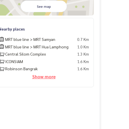
See map
Nearby places
MRT blue line > MRT Samyan
0.7 Km
MRT blue line > MRT Hua Lamphong
1.0 Km
Central Silom Complex
1.3 Km
ICONSIAM
1.6 Km
Robinson Bangrak
1.6 Km
Show more