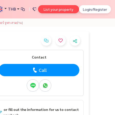
THB
List your property
Login/Register
อร์ จุฬา-สามย่าน]
Contact
Call
or fill out the information for us to contact