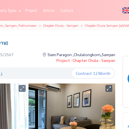
erty Types
Project
Article
Contact
orn, Samyan, Pathumwan
Chapter Chula - Samyan
Chapter Chula Samyan [แชปเต
่าน]
05/2567
Siam Paragon ,Chulalongkorn,Samyan
Project : Chapter Chula - Samyan
Contract
12 Month
.)