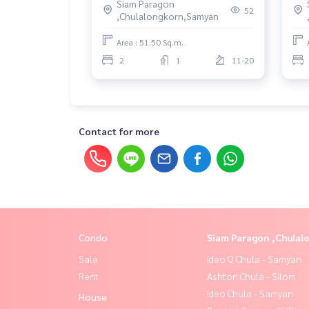
Siam Paragon
52
,Chulalongkorn,Samyan
Area : 51.50 Sq.m.
2
1
11-20
Contact for more
Condo
Siam Paragon ,Chula
Sale
Ideo Q Chula - Samyan
Rent
Ashton Chula - Silom
Ideo Chula - Samyan
House