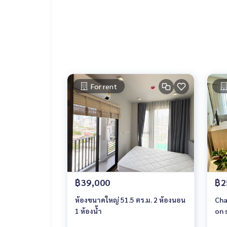
-โซนอ่านหนังสือ และห้องอเนกประสงค์
สถานที่ใกล้เคียง
- โรงเรียนสาธิตจุฬาลงกรณ์มหาวิทยาลัย
- จุฬาลงกรณ์มหาวิทยาลัย
- โรงเรียนเตรียมอุดมศึกษา
- สามย่านมิตรทาวน์
- โรงพยาบาลจุฬาลงกรณ์
For rent
฿39,000
฿2
ห้องขนาดใหญ่ 51.5 ตร.ม. 2 ห้องนอน
Cha
1 ห้องน้ำ
on 