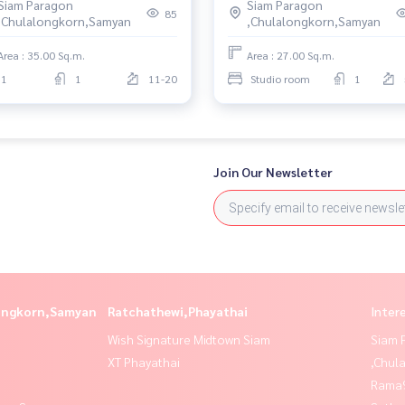
Siam Paragon
Siam Paragon
85
,Chulalongkorn,Samyan
,Chulalongkorn,Samyan
Area : 35.00 Sq.m.
Area : 27.00 Sq.m.
1
1
11-20
Studio room
1
Join Our Newsletter
longkorn,Samyan
Ratchathewi,Phayathai
Inter
Wish Signature Midtown Siam
Siam 
XT Phayathai
,Chul
Rama9