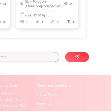
Siam Paragon
54
368
,Chulalongkorn,Samyan
Area : 45.00 Sq.m.
5-10
1
1
9
1
esting Zone
Terms and Conditions
Paragon
Privacy Policy
alongkorn,Samyan
About us
, Petchburi, RCA