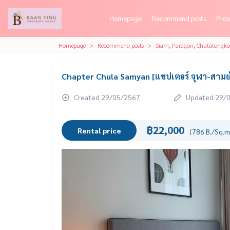
Homepage
Recommend posts
Prop
Homepage
Recommend posts
Siam, Paragon, Chulalongk
Chapter Chula Samyan [แชปเตอร์ จุฬา-สามย
Created 29/05/2567
Updated 29/
฿22,000
Rental price
(786 B./Sq.m